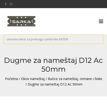
Tog
nav
Dugme za nameštaj D12 Ac
50mm
Početna
/
Okov nameštaj
/
Ručice za nameštaj, ormane i fioke
/ Dugme za nameštaj D12 Ac 50mm