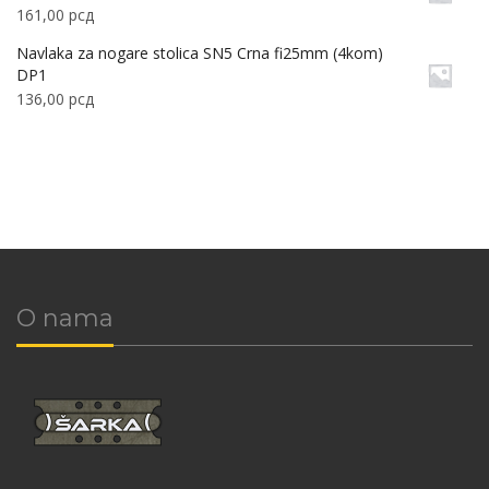
161,00
рсд
Navlaka za nogare stolica SN5 Crna fi25mm (4kom)
DP1
136,00
рсд
O nama