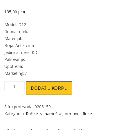
135,00
рсд
Model: D12
Robna marka:
Materijal:
Boja: Antik crna
Jedinica mere: KD
Pakovanje:
Upotreba:
Marketing: /
Dugme
DODAJ U KORPU
za
nameštaj
D12
Šifra proizvoda:
0205159
Ac
Kategorija:
Ručice za nameštaj, ormane i fioke
50mm
količina