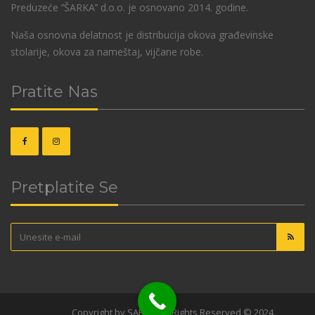
Preduzeće ‘’ŠARKA’’ d.o.o. je osnovano 2014. godine.
Naša osnovna delatnost je distribucija okova građevinske
stolarije, okova za nameštaj, vijčane robe.
Pratite Nas
Pretplatite Se
OKOVI
Copyright by SARKA. All Rights Reserved © 2024