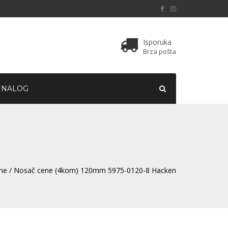
Isporuka
Brza pošta
 NALOG
ine
/ Nosač cene (4kom) 120mm 5975-0120-8 Hacken