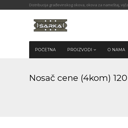
Distribucija građevinskog okova, okova za nameštaj, vijča
POČETNA
PROIZVODI
O NAMA
Nosač cene (4kom) 12