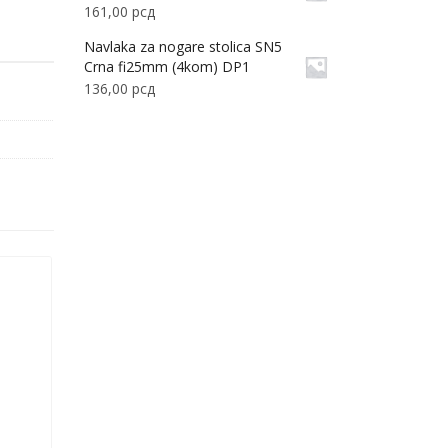
161,00
рсд
Navlaka za nogare stolica SN5
Crna fi25mm (4kom) DP1
136,00
рсд