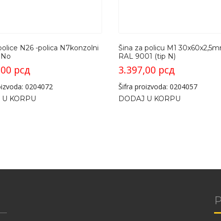
olice N26 -polica N7konzolni
Šina za policu M1 30x60x2,5m
1No
RAL 9001 (tip N)
,00
рсд
3.397,00
рсд
roizvoda: 0204072
Šifra proizvoda: 0204057
 U KORPU
DODAJ U KORPU
P