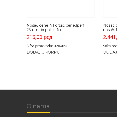
Nosač cene N1 držač cene,(perf
Nosač p
25mm tip polica N)
nosači 
216,00
рсд
2.441
Šifra proizvoda: 0204098
Šifra p
DODAJ U KORPU
DODAJ
O nama