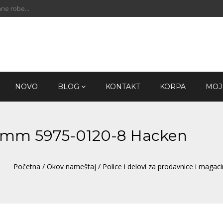
ne robe...
NOVO
BLOG
KONTAKT
KORPA
MOJ
0mm 5975-0120-8 Hacken
Početna
/
Okov nameštaj
/
Police i delovi za prodavnice i magac