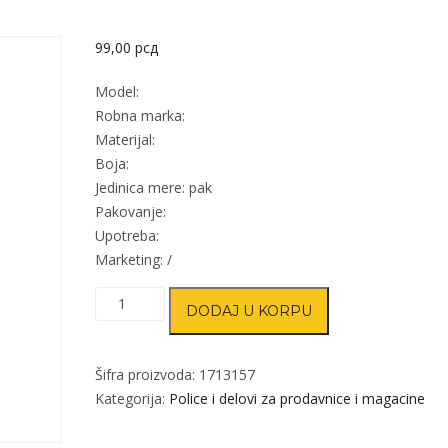
99,00
рсд
Model:
Robna marka:
Materijal:
Boja:
Jedinica mere: pak
Pakovanje:
Upotreba:
Marketing: /
Nosač
DODAJ U KORPU
cene
(4kom)
120mm
Šifra proizvoda:
1713157
5975-
Kategorija:
Police i delovi za prodavnice i magacine
0120-
8