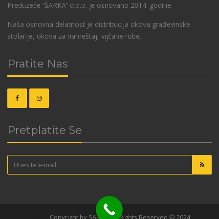
Preduzeće ‘’ŠARKA’’ d.o.o. je osnovano 2014. godine.
Naša osnovna delatnost je distribucija okova građevinske
stolarije, okova za nameštaj, vijčane robe.
Pratite Nas
Pretplatite Se
OKOVI
Copyright by SARKA. All Rights Reserved © 2024