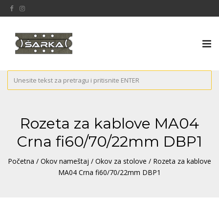
Tog
nav
Rozeta za kablove MA04
Crna fi60/70/22mm DBP1
Početna
/
Okov nameštaj
/
Okov za stolove
/ Rozeta za kablove
MA04 Crna fi60/70/22mm DBP1