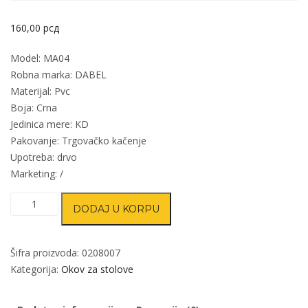
160,00
рсд
Model: MA04
Robna marka: DABEL
Materijal: Pvc
Boja: Crna
Jedinica mere: KD
Pakovanje: Trgovačko kačenje
Upotreba: drvo
Marketing: /
Rozeta
DODAJ U KORPU
za
kablove
MA04
Šifra proizvoda:
0208007
Crna
Kategorija:
Okov za stolove
fi60/70/22mm
DBP1