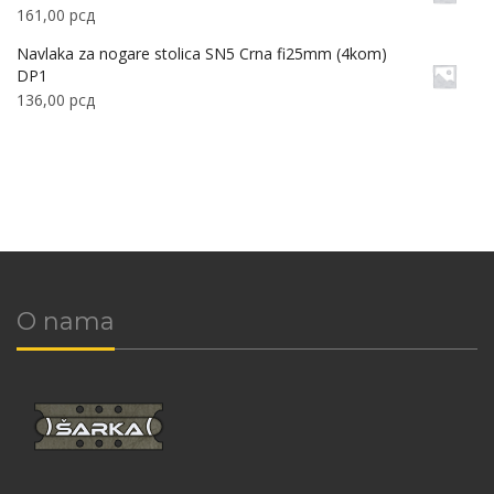
161,00
рсд
Navlaka za nogare stolica SN5 Crna fi25mm (4kom)
DP1
136,00
рсд
O nama