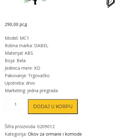
290,00
рсд
Model: MC1
Robna marka: DABEL
Materijal: ABS
Boja: Bela
Jedinica mere: KD
Pakovanje: Trgovačko
Upotreba: drvo
Marketing: jedna pregrada
Mehanizam
DODAJ U KORPU
za
cipelarnik
MC1
Šifra proizvoda:
0209012
Bela
Kategorija:
Okov za ormane i komode
133x250mm