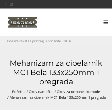
Tog
nav
Mehanizam za cipelarnik
MC1 Bela 133x250mm 1
pregrada
Početna
/
Okov nameštaj
/
Okov za ormane i komode
/ Mehanizam za cipelarnik MC1 Bela 133x250mm 1 pregrada