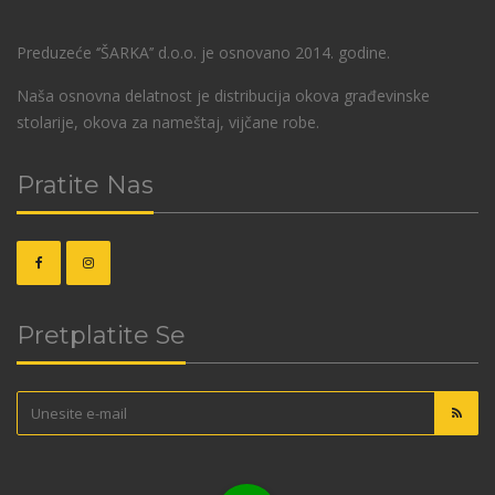
Preduzeće ‘’ŠARKA’’ d.o.o. je osnovano 2014. godine.
Naša osnovna delatnost je distribucija okova građevinske
stolarije, okova za nameštaj, vijčane robe.
Pratite Nas
Pretplatite Se