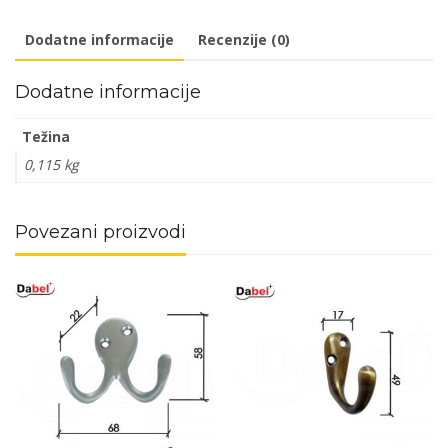
1
Dodatne informacije
Recenzije (0)
pregrada
količina
Dodatne informacije
Težina
0,115 kg
Povezani proizvodi