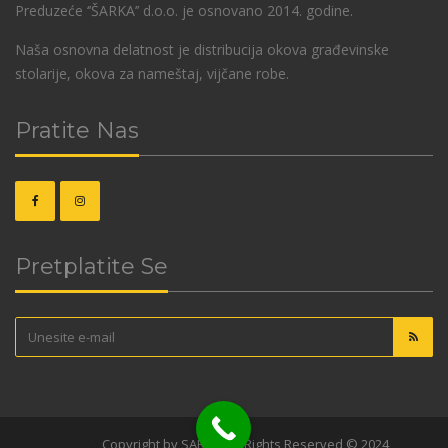
Preduzeće ‘’ŠARKA’’ d.o.o. je osnovano 2014. godine.
Naša osnovna delatnost je distribucija okova građevinske
stolarije, okova za nameštaj, vijčane robe.
Pratite Nas
Pretplatite Se
OKOVI
Copyright by SARKA. All Rights Reserved © 2024