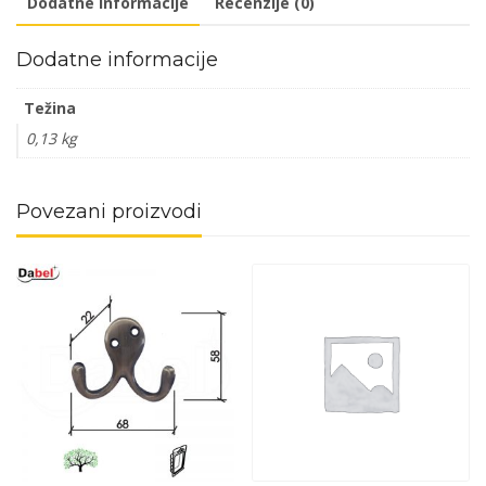
Dodatne informacije
Recenzije (0)
količina
Dodatne informacije
Težina
0,13 kg
Povezani proizvodi