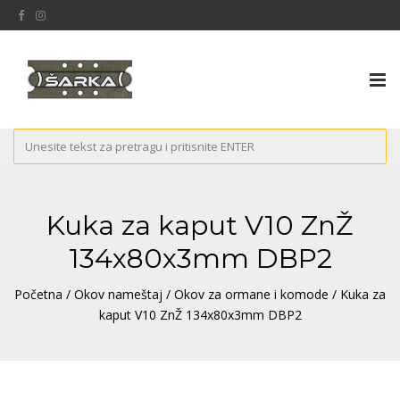
Tog
nav
Kuka za kaput V10 ZnŽ
134x80x3mm DBP2
Početna
/
Okov nameštaj
/
Okov za ormane i komode
/ Kuka za
kaput V10 ZnŽ 134x80x3mm DBP2