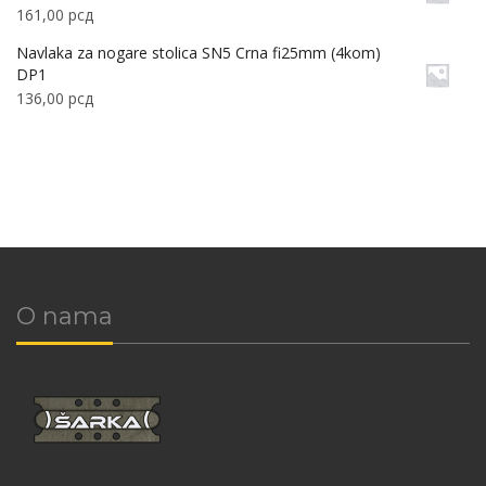
161,00
рсд
Navlaka za nogare stolica SN5 Crna fi25mm (4kom)
DP1
136,00
рсд
O nama