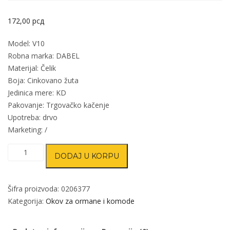
172,00
рсд
Model: V10
Robna marka: DABEL
Materijal: Čelik
Boja: Cinkovano žuta
Jedinica mere: KD
Pakovanje: Trgovačko kačenje
Upotreba: drvo
Marketing: /
Kuka
DODAJ U KORPU
za
kaput
V10
Šifra proizvoda:
0206377
ZnŽ
Kategorija:
Okov za ormane i komode
134x80x3mm
DBP2