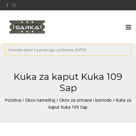
Tog
nav
Kuka za kaput Kuka 109
Sap
Početna
/
Okov nameštaj
/
Okov za ormane i komode
/ Kuka za
kaput Kuka 109 Sap