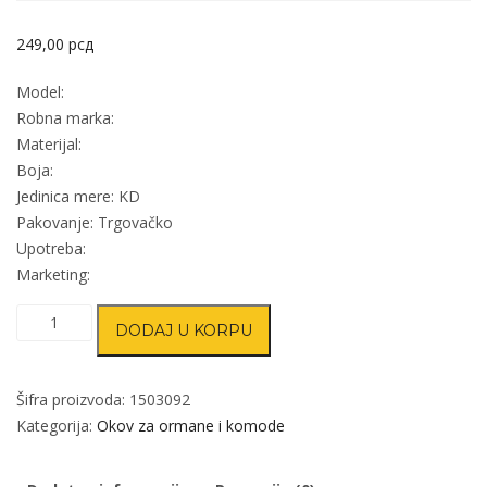
249,00
рсд
Model:
Robna marka:
Materijal:
Boja:
Jedinica mere: KD
Pakovanje: Trgovačko
Upotreba:
Marketing:
Kuka
DODAJ U KORPU
za
kaput
Kuka
Šifra proizvoda:
1503092
109
Kategorija:
Okov za ormane i komode
Sap
količina