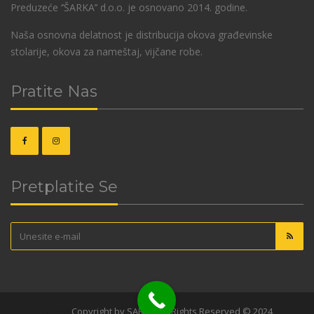
Preduzeće ‘’ŠARKA’’ d.o.o. je osnovano 2014. godine.
Naša osnovna delatnost je distribucija okova građevinske
stolarije, okova za nameštaj, vijčane robe.
Pratite Nas
Pretplatite Se
OKOVI
Copyright by SARKA. All Rights Reserved © 2024