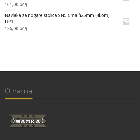
161,00
рсд
Navlaka za nogare stolica SN5 Crna fi25mm (4kom)
DP1
136,00
рсд
O nama