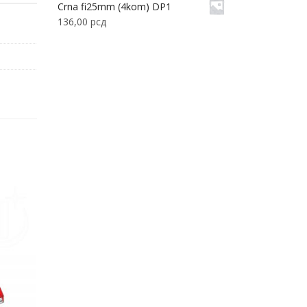
Crna fi25mm (4kom) DP1
136,00
рсд