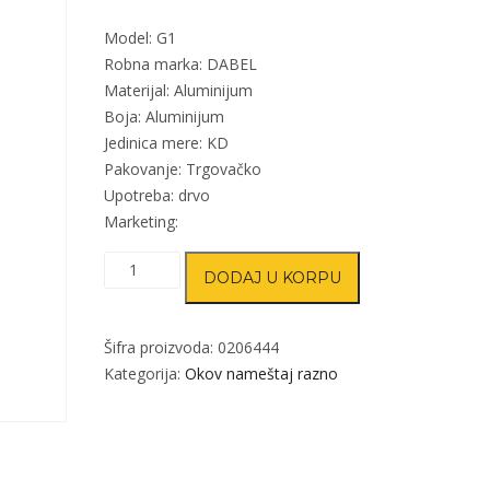
Model: G1
Robna marka: DABEL
Materijal: Aluminijum
Boja: Aluminijum
Jedinica mere: KD
Pakovanje: Trgovačko
Upotreba: drvo
Marketing:
Nosač
DODAJ U KORPU
za
pult
G1
Šifra proizvoda:
0206444
Alum
Kategorija:
Okov nameštaj razno
količina