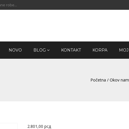
ne robe...
NOVO
BLOG
KONTAKT
KORPA
MOJ
Početna
/
Okov nam
2.801,00
рсд