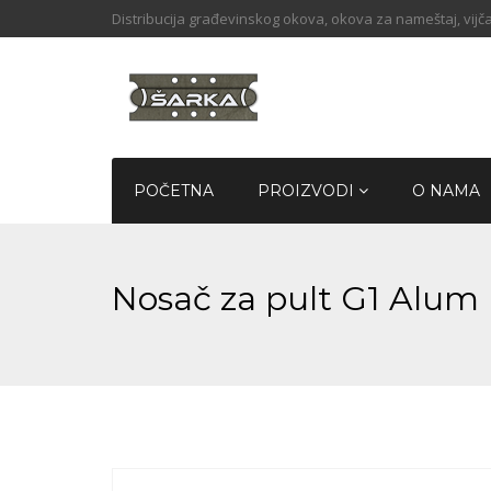
Distribucija građevinskog okova, okova za nameštaj, vijča
POČETNA
PROIZVODI
O NAMA
Nosač za pult G1 Alum