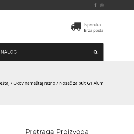
Isporuka
Brza pošta
 NALOG
eštaj
/
Okov nameštaj razno
/ Nosač za pult G1 Alum
Pretraga Proizvoda