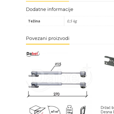
Dodatne informacije
Težina
0,5 kg
Povezani proizvodi
Držač b
Desna 