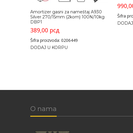
990,
Amortizer gasni za nameštaj A930
Šifra p
Silver 270/15mm (2kom) 100N/10kg
DBP1
DODAJ
389,00
рсд
Šifra proizvoda: 0206449
DODAJ U KORPU
O nama