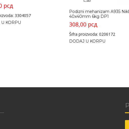
00
рсд
Podizni mehanizam A935 Nikl
roizvoda: 3304057
40x40mm 6kg DP1
 U KORPU
308,00
рсд
Šifra proizvoda: 0206172
DODAJ U KORPU
P