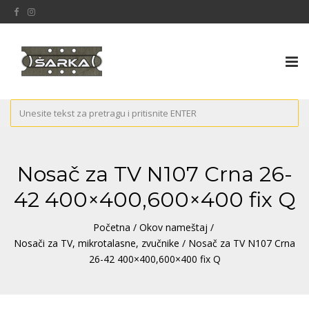
Tog
nav
Nosač za TV N107 Crna 26-
42 400×400,600×400 fix Q
Početna
/
Okov nameštaj
/
Nosači za TV, mikrotalasne, zvučnike
/ Nosač za TV N107 Crna
26-42 400×400,600×400 fix Q