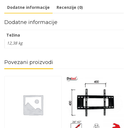
42
Dodatne informacije
Recenzije (0)
400x400,600x400
fix
Dodatne informacije
Q
količina
Težina
12,38 kg
Povezani proizvodi