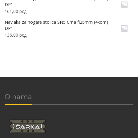
DP1
161,00
рсд
Navlaka za nogare stolica SN5 Crna fi25mm (4kom)
DP1
136,00
рсд
O nama