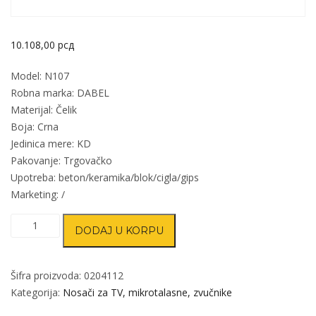
10.108,00
рсд
Model: N107
Robna marka: DABEL
Materijal: Čelik
Boja: Crna
Jedinica mere: KD
Pakovanje: Trgovačko
Upotreba: beton/keramika/blok/cigla/gips
Marketing: /
Nosač
DODAJ U KORPU
za
TV
N107
Šifra proizvoda:
0204112
Crna
Kategorija:
Nosači za TV, mikrotalasne, zvučnike
26-