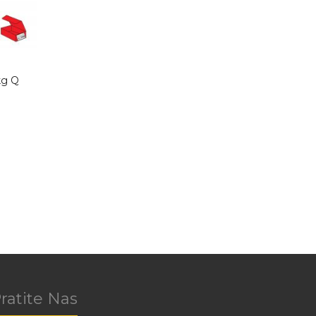
kg Q
ratite Nas