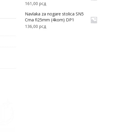
161,00
рсд
Navlaka za nogare stolica SN5
Crna fi25mm (4kom) DP1
136,00
рсд