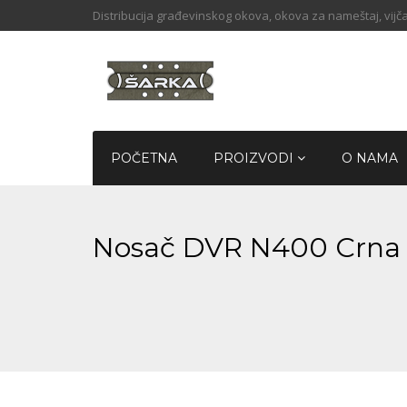
Distribucija građevinskog okova, okova za nameštaj, vijča
POČETNA
PROIZVODI
O NAMA
Nosač DVR N400 Crn