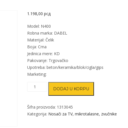
1.198,00
рсд
Model: N400
Robna marka: DABEL
Materijal: Čelik
Boja: Crna
Jedinica mere: KD
Pakovanje: Trgovačko
Upotreba: beton/keramika/blok/cigla/gips
Marketing:
Nosač
DODAJ U KORPU
DVR
N400
Crna
Šifra proizvoda:
1313045
300-
Kategorija:
Nosači za TV, mikrotalasne, zvučnike
400mm
Q