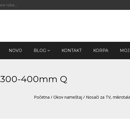
ne robe...
NOVO
BLOG
KONTAKT
KORPA
MOJ
a 300-400mm Q
Početna
/
Okov nameštaj
/
Nosači za TV, mikrotal