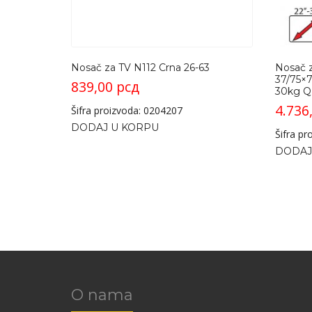
Nosač za TV N112 Crna 26-63
Nosač z
37/75×
839,00
рсд
30kg Q
4.736
Šifra proizvoda: 0204207
DODAJ U KORPU
Šifra p
DODAJ
O nama