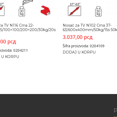
a TV N116 Crna 22-
Nosač za TV N102 Crna 37-
75/100×100/200×200/30kg/20s
63/600x400mm/50kg/15s 50
3.037,00
рсд
,00
рсд
Šifra proizvoda: 0204109
roizvoda: 0204211
DODAJ U KORPU
 U KORPU
P