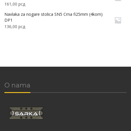
161,00
рсд
Navlaka za nogare stolica SN5 Crna fi25mm (4kom)
DP1
136,00
рсд
O nama