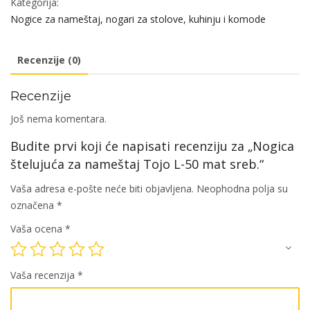
Kategorija:
L-
Nogice za nameštaj, nogari za stolove, kuhinju i komode
50
mat
Recenzije (0)
sreb.
količina
Recenzije
Još nema komentara.
Budite prvi koji će napisati recenziju za „Nogica
štelujuća za nameštaj Tojo L-50 mat sreb.“
Vaša adresa e-pošte neće biti objavljena.
Neophodna polja su
označena
*
Vaša ocena
*
Vaša recenzija
*