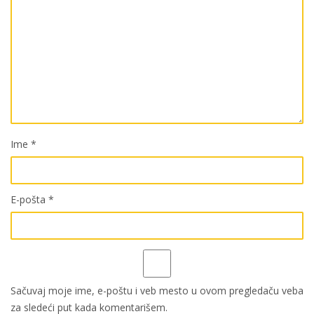
Ime
*
E-pošta
*
Sačuvaj moje ime, e-poštu i veb mesto u ovom pregledaču veba
za sledeći put kada komentarišem.