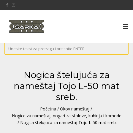
Tog
nav
Nogica štelujuća za
nameštaj Tojo L-50 mat
sreb.
Početna
/
Okov nameštaj
/
Nogice za nameštaj, nogari za stolove, kuhinju i komode
/ Nogica štelujuća za nameštaj Tojo L-50 mat sreb.