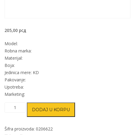
205,00
рсд
Model:
Robna marka:
Materijal:
Boja:
Jedinica mere: KD
Pakovanje:
Upotreba:
Marketing:
Nogica
DODAJ U KORPU
štelujuća
za
nameštaj
Šifra proizvoda:
0206622
Tojo