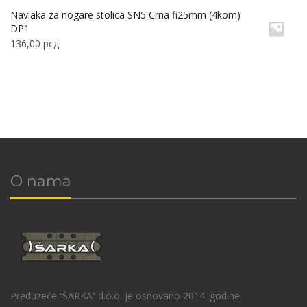
Navlaka za nogare stolica SN5 Crna fi25mm (4kom)
DP1
136,00
рсд
O nama
Preduzeće ‘’ŠARKA’’ d.o.o. je osnovano 2014. godine.