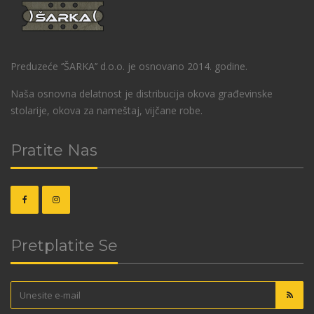
Preduzeće ‘’ŠARKA’’ d.o.o. je osnovano 2014. godine.
Naša osnovna delatnost je distribucija okova građevinske
stolarije, okova za nameštaj, vijčane robe.
Pratite Nas
Pretplatite Se