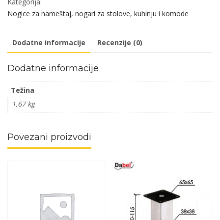
Kategorija:
Crna
Nogice za nameštaj, nogari za stolove, kuhinju i komode
M8x30mm
količina
Dodatne informacije
Recenzije (0)
Dodatne informacije
Težina
1,67 kg
Povezani proizvodi