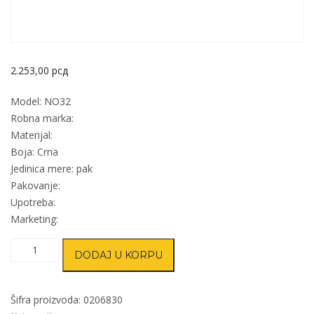
2.253,00
рсд
Model: NO32
Robna marka:
Materijal:
Boja: Crna
Jedinica mere: pak
Pakovanje:
Upotreba:
Marketing:
Nogica
DODAJ U KORPU
štelujuća
za
nameštaj
Šifra proizvoda:
0206830
NO32