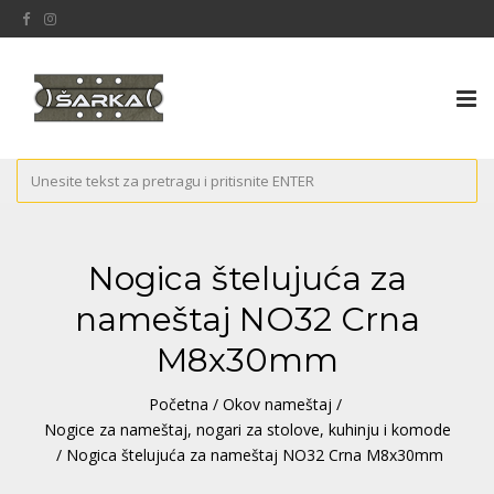
Tog
nav
Nogica štelujuća za
nameštaj NO32 Crna
M8x30mm
Početna
/
Okov nameštaj
/
Nogice za nameštaj, nogari za stolove, kuhinju i komode
/ Nogica štelujuća za nameštaj NO32 Crna M8x30mm