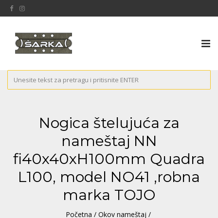
Tog
nav
Nogica štelujuća za
nameštaj NN
fi40x40xH100mm Quadra
L100, model NO41 ,robna
marka TOJO
Početna
/
Okov nameštaj
/