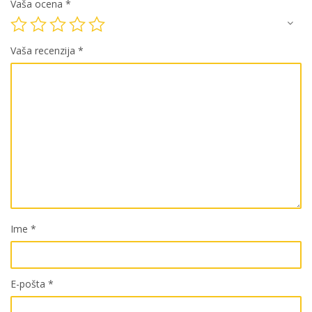
Vaša ocena
*
Vaša recenzija
*
Ime
*
E-pošta
*