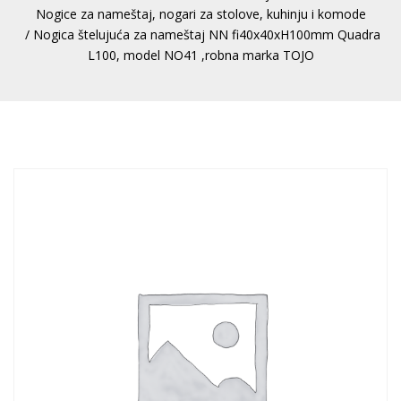
Nogice za nameštaj, nogari za stolove, kuhinju i komode
/ Nogica štelujuća za nameštaj NN fi40x40xH100mm Quadra
L100, model NO41 ,robna marka TOJO