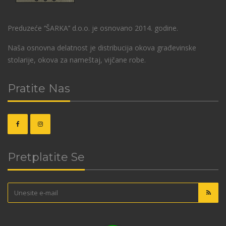
Preduzeće ‘’ŠARKA’’ d.o.o. je osnovano 2014. godine.
Naša osnovna delatnost je distribucija okova građevinske
stolarije, okova za nameštaj, vijčane robe.
Pratite Nas
Pretplatite Se