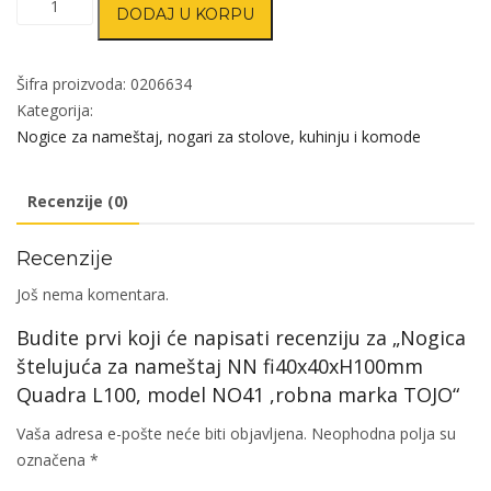
DODAJ U KORPU
štelujuća
za
nameštaj
Šifra proizvoda:
0206634
NN
Kategorija:
fi40x40xH100mm
Nogice za nameštaj, nogari za stolove, kuhinju i komode
Quadra
L100,
Recenzije (0)
model
NO41
Recenzije
,robna
marka
Još nema komentara.
TOJO
Budite prvi koji će napisati recenziju za „Nogica
količina
štelujuća za nameštaj NN fi40x40xH100mm
Quadra L100, model NO41 ,robna marka TOJO“
Vaša adresa e-pošte neće biti objavljena.
Neophodna polja su
označena
*