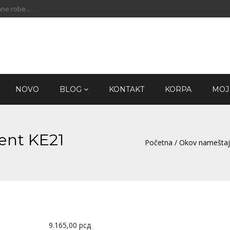
ne robe...
NOVO
BLOG
KONTAKT
KORPA
MOJ
ent KE21
Početna
/
Okov nameštaj
9.165,00
рсд