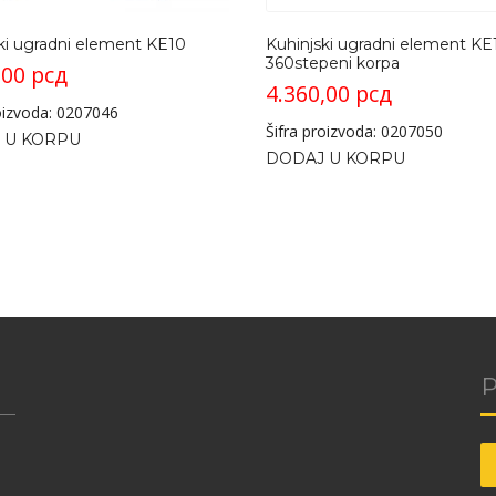
ki ugradni element KE10
Kuhinjski ugradni element KE
360stepeni korpa
,00
рсд
4.360,00
рсд
roizvoda: 0207046
Šifra proizvoda: 0207050
 U KORPU
DODAJ U KORPU
P