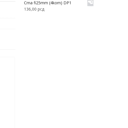
Crna fi25mm (4kom) DP1
136,00
рсд