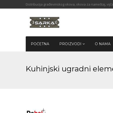
Distribucija građevinskog okova, okova za nameštaj, vijča
POČETNA
PROIZVODI
O NAMA
Kuhinjski ugradni elem