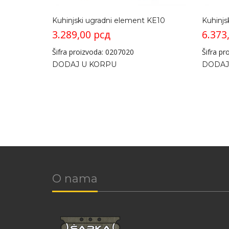
Kuhinjski ugradni element KE10
Kuhinjs
3.289,00
рсд
6.373
Šifra proizvoda: 0207020
Šifra p
DODAJ U KORPU
DODAJ
O nama