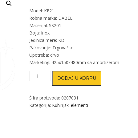
Model: KE21
Robna marka: DABEL
Materijal: SS201
Boja: Inox
Jedinica mere: KD
Pakovanje: Trgovačko
Upotreba: drvo
Marketing: 425x150x480mm sa amortizerom
Kuhinjski
DODAJ U KORPU
ugradni
element
KE21
Šifra proizvoda:
0207031
količina
Kategorija:
Kuhinjski elementi