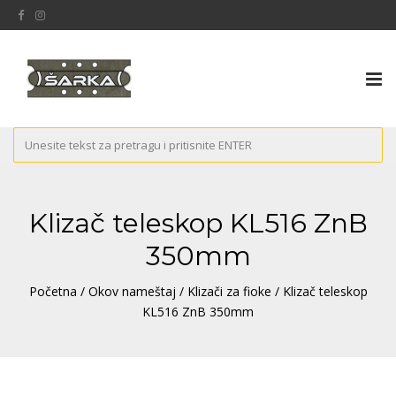
Tog
nav
Klizač teleskop KL516 ZnB
350mm
Početna
/
Okov nameštaj
/
Klizači za fioke
/ Klizač teleskop
KL516 ZnB 350mm