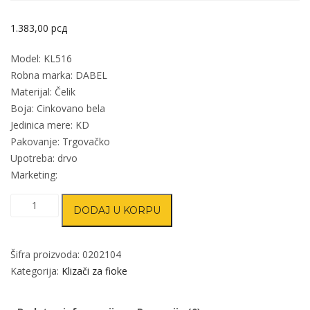
1.383,00
рсд
Model: KL516
Robna marka: DABEL
Materijal: Čelik
Boja: Cinkovano bela
Jedinica mere: KD
Pakovanje: Trgovačko
Upotreba: drvo
Marketing:
Klizač
DODAJ U KORPU
teleskop
KL516
ZnB
Šifra proizvoda:
0202104
350mm
Kategorija:
Klizači za fioke
količina