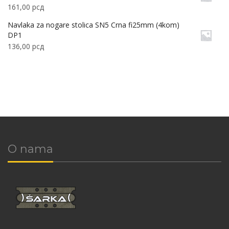
161,00
рсд
Navlaka za nogare stolica SN5 Crna fi25mm (4kom)
DP1
136,00
рсд
O nama