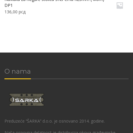
DP1
136,00
рсд
O nama
Preduzeće ‘’ŠARKA’’ d.o.o. je osnovano 2014. godine.
Naša osnovna delatnost je distribucija okova građevinske