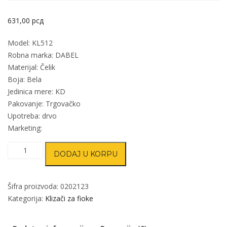
631,00
рсд
Model: KL512
Robna marka: DABEL
Materijal: Čelik
Boja: Bela
Jedinica mere: KD
Pakovanje: Trgovačko
Upotreba: drvo
Marketing:
Klizač
DODAJ U KORPU
fioka
KL512
Bela
Šifra proizvoda:
0202123
300mm
Kategorija:
Klizači za fioke
količina