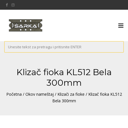
Tog
nav
Klizač fioka KL512 Bela
300mm
Početna
/
Okov nameštaj
/
Klizači za fioke
/ Klizač fioka KL512
Bela 300mm