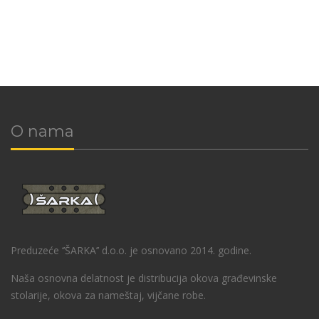
O nama
Preduzeće ‘’ŠARKA’’ d.o.o. je osnovano 2014. godine.
Naša osnovna delatnost je distribucija okova građevinske
stolarije, okova za nameštaj, vijčane robe.