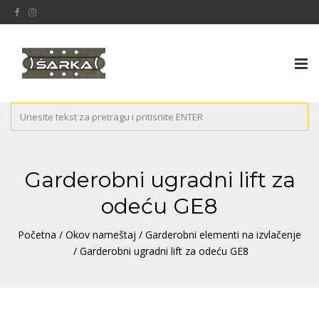
Tog
nav
Garderobni ugradni lift za
odeću GE8
Početna
/
Okov nameštaj
/
Garderobni elementi na izvlačenje
/ Garderobni ugradni lift za odeću GE8