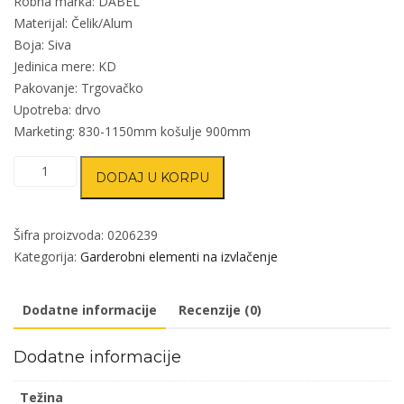
Robna marka: DABEL
Materijal: Čelik/Alum
Boja: Siva
Jedinica mere: KD
Pakovanje: Trgovačko
Upotreba: drvo
Marketing: 830-1150mm košulje 900mm
Garderobni
DODAJ U KORPU
ugradni
lift
za
Šifra proizvoda:
0206239
odeću
Kategorija:
Garderobni elementi na izvlačenje
GE8
količina
Dodatne informacije
Recenzije (0)
Dodatne informacije
Težina