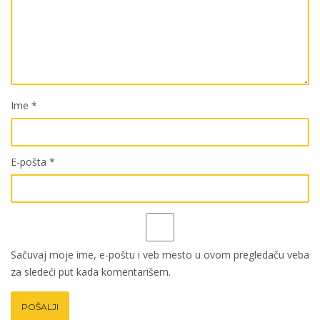
Ime
*
E-pošta
*
Sačuvaj moje ime, e-poštu i veb mesto u ovom pregledaču veba
za sledeći put kada komentarišem.