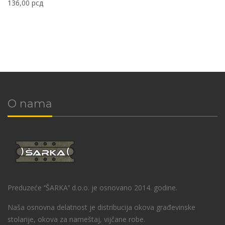
136,00
рсд
O nama
Preduzeće ‘’ŠARKA’’ d.o.o. je osnovano 2014. godine.
Naša osnovna delatnost je distribucija okova građevinske
stolarije, okova za nameštaj, vijčane robe.