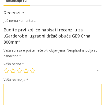
Recenzije (0)
količina
Recenzije
Još nema komentara.
Budite prvi koji će napisati recenziju za
„Garderobni ugradni držač obuće GE9 Crna
800mm“
Vaša adresa e-pošte neće biti objavljena.
Neophodna polja su
označena
*
Vaša ocena
*
Vaša recenzija
*