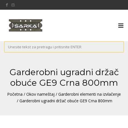
Tog
nav
Garderobni ugradni držač
obuće GE9 Crna 800mm
Početna
/
Okov nameštaj
/
Garderobni elementi na izvlačenje
/ Garderobni ugradni držač obuće GE9 Crna 800mm