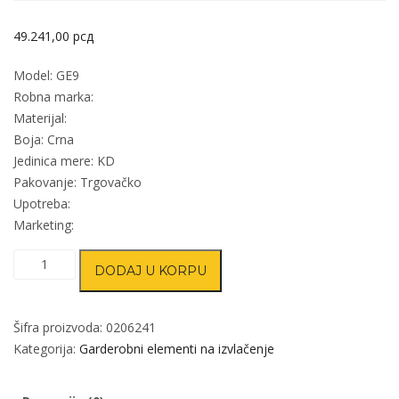
49.241,00
рсд
Model: GE9
Robna marka:
Materijal:
Boja: Crna
Jedinica mere: KD
Pakovanje: Trgovačko
Upotreba:
Marketing:
Garderobni
DODAJ U KORPU
ugradni
držač
obuće
Šifra proizvoda:
0206241
GE9
Kategorija:
Garderobni elementi na izvlačenje
Crna
800mm