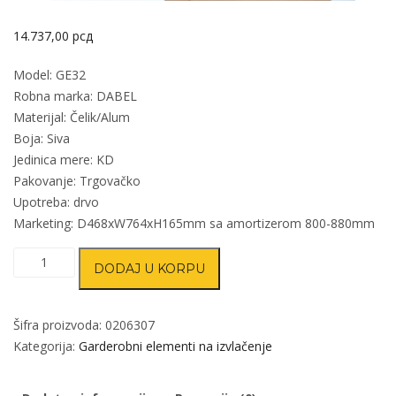
14.737,00
рсд
Model: GE32
Robna marka: DABEL
Materijal: Čelik/Alum
Boja: Siva
Jedinica mere: KD
Pakovanje: Trgovačko
Upotreba: drvo
Marketing: D468xW764xH165mm sa amortizerom 800-880mm
Garderobni
DODAJ U KORPU
ugradni
držač
obuće
Šifra proizvoda:
0206307
GE32
Kategorija:
Garderobni elementi na izvlačenje
količina