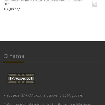
DP1
136,00
рсд
O nama
Preduzeće ‘’ŠARKA’’ d.o.o. je osnovano 2014. godine.
Naša osnovna delatnost je distribucija okova građevinske