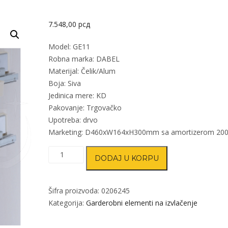
7.548,00
рсд
Model: GE11
Robna marka: DABEL
Materijal: Čelik/Alum
Boja: Siva
Jedinica mere: KD
Pakovanje: Trgovačko
Upotreba: drvo
Marketing: D460xW164xH300mm sa amortizerom 2
Garderobni
DODAJ U KORPU
ugradni
držač
kravata
Šifra proizvoda:
0206245
GE11
Kategorija:
Garderobni elementi na izvlačenje
količina