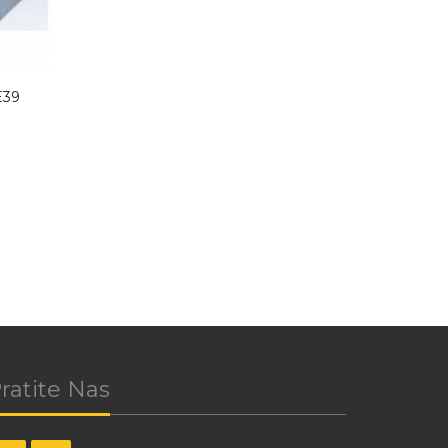
E39
ratite Nas