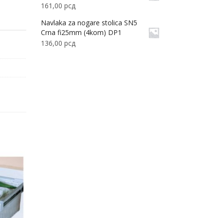
161,00
рсд
Navlaka za nogare stolica SN5
Crna fi25mm (4kom) DP1
136,00
рсд