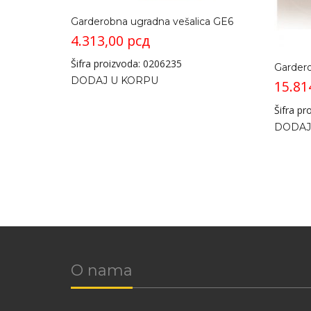
Garderobna ugradna vešalica GE6
4.313,00
рсд
Šifra proizvoda: 0206235
Garder
DODAJ U KORPU
15.81
Šifra p
DODAJ
O nama