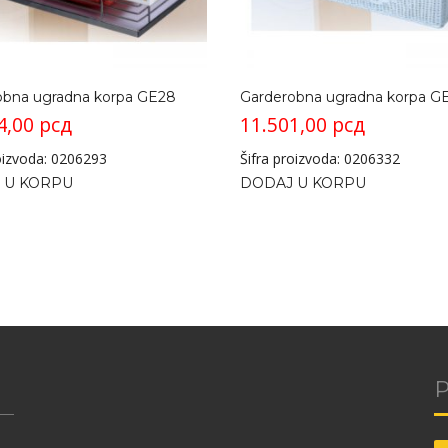
obna ugradna korpa GE28
Garderobna ugradna korpa G
4,00
рсд
11.501,00
рсд
roizvoda: 0206293
Šifra proizvoda: 0206332
 U KORPU
DODAJ U KORPU
P