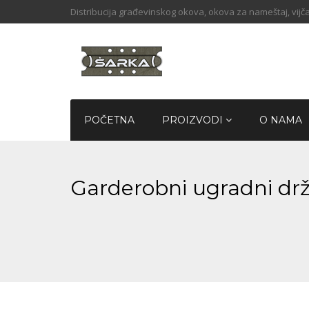
Distribucija građevinskog okova, okova za nameštaj, vijča
POČETNA
PROIZVODI
O NAMA
Garderobni ugradni drž