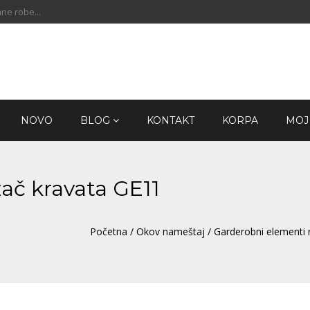
ne robe...
NOVO
BLOG
KONTAKT
KORPA
MOJ
ač kravata GE11
Početna
/
Okov nameštaj
/
Garderobni elementi 