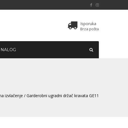
Isporuka
Brza pošta
 NALOG
na izvlačenje
/ Garderobni ugradni držač kravata GE11