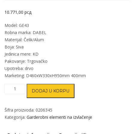
10.771,00
рсд
Model: GE43
Robna marka: DABEL
Materijal: Čelik/Alum
Boja: Siva
Jedinica mere: KD
Pakovanje: Trgovačko
Upotreba: drvo
Marketing: D460xW330xH950mm 400mm
Garderobna
DODAJ U KORPU
ugradna
korpa
GE43
Šifra proizvoda:
0206345
količina
Kategorija:
Garderobni elementi na izvlačenje