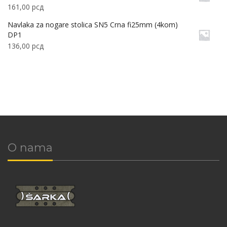
161,00
рсд
Navlaka za nogare stolica SN5 Crna fi25mm (4kom)
DP1
136,00
рсд
O nama