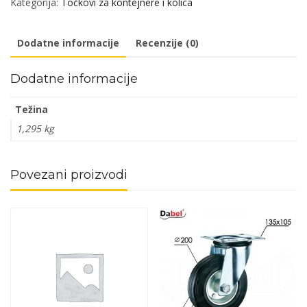
Kategorija:
Točkovi za kontejnere i kolica
T12
ZnB
Dodatne informacije
Recenzije (0)
fi
x125x37,5/102x84mm
Dodatne informacije
OPD
količina
Težina
1,295 kg
Povezani proizvodi