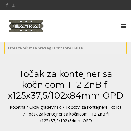
Tog
nav
Točak za kontejner sa
kočnicom T12 ZnB fi
x125x37,5/102x84mm OPD
Početna
/
Okov građevinski
/
Točkovi za kontejnere i kolica
/ Točak za kontejner sa kočnicom T12 ZnB fi
x125x37,5/102x84mm OPD