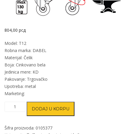
804,00
рсд
Model: T12
Robna marka: DABEL
Materijal: Čelik
Boja: Cinkovano bela
Jedinica mere: KD
Pakovanje: Trgovačko
Upotreba: metal
Marketing:
Točak
DODAJ U KORPU
za
kontejner
sa
Šifra proizvoda:
0105377
kočnicom