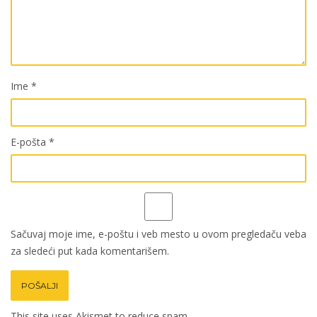
Ime
*
E-pošta
*
Sačuvaj moje ime, e-poštu i veb mesto u ovom pregledaču veba
za sledeći put kada komentarišem.
This site uses Akismet to reduce spam.