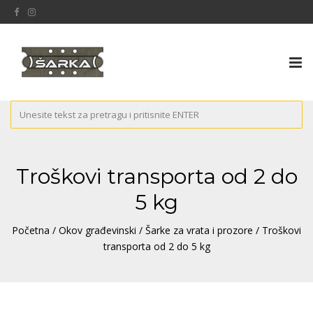
Tog
nav
Troškovi transporta od 2 do
5 kg
Početna
/
Okov građevinski
/
Šarke za vrata i prozore
/ Troškovi
transporta od 2 do 5 kg