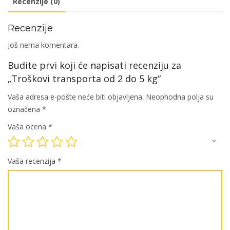
Recenzije (0)
količina
Recenzije
Još nema komentara.
Budite prvi koji će napisati recenziju za
„Troškovi transporta od 2 do 5 kg“
Vaša adresa e-pošte neće biti objavljena.
Neophodna polja su
označena
*
Vaša ocena
*
Vaša recenzija
*