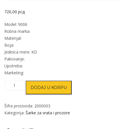
720,00
рсд
Model: 9006
Robna marka:
Materijal:
Boja:
Jedinica mere: KD
Pakovanje:
Upotreba:
Marketing:
Troškovi
DODAJ U KORPU
transporta
od
2
Šifra proizvoda:
2000003
do
Kategorija:
Šarke za vrata i prozore
5
kg