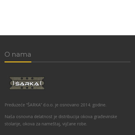
O nama
Preduzeće ‘’ŠARKA’’ d.o.o. je osnovano 2014. godine.
Naša osnovna delatnost je distribucija okova građevinske
stolarije, okova za nameštaj, vijčane robe.