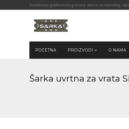
Distribucija građevinskog okova, okova za nameštaj, vijča
POČETNA
PROIZVODI
O NAMA
Šarka uvrtna za vrata