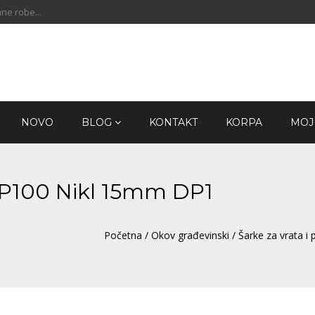
ne robe...
NOVO
BLOG
KONTAKT
KORPA
MOJ
 SP100 Nikl 15mm DP1
Početna
/
Okov građevinski
/
Šarke za vrata i