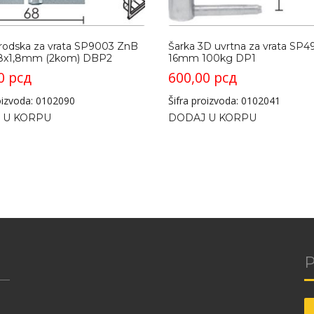
rodska za vrata SP9003 ZnB
Šarka 3D uvrtna za vrata SP4
8x1,8mm (2kom) DBP2
16mm 100kg DP1
00
рсд
600,00
рсд
roizvoda: 0102090
Šifra proizvoda: 0102041
 U KORPU
DODAJ U KORPU
P