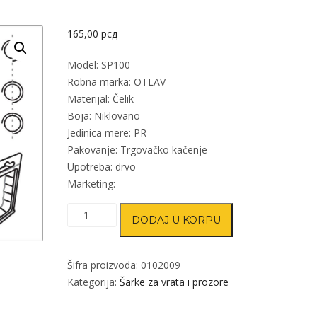
165,00
рсд
Model: SP100
Robna marka: OTLAV
Materijal: Čelik
Boja: Niklovano
Jedinica mere: PR
Pakovanje: Trgovačko kačenje
Upotreba: drvo
Marketing:
Šarka
DODAJ U KORPU
uvrtna
za
vrata
Šifra proizvoda:
0102009
SP100
Kategorija:
Šarke za vrata i prozore
Nikl
15mm