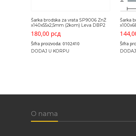
Šarka brodska za vrata SP9006 ZnŽ
Šarka b
x140x55x2,5mm (2kom) Leva DBP2
x100x6
180,00
рсд
144,
Šifra proizvoda: 0102410
Šifra p
DODAJ U KORPU
DODAJ
O nama