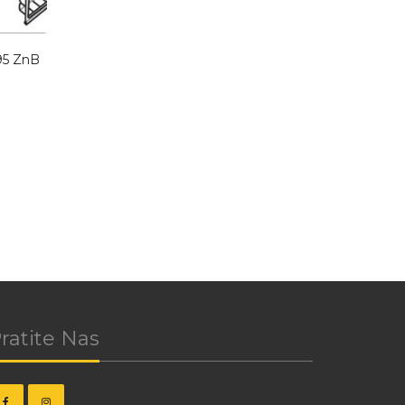
95 ZnB
ratite Nas