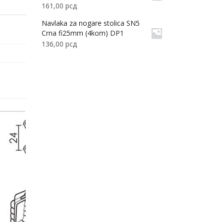
161,00
рсд
Navlaka za nogare stolica SN5
Crna fi25mm (4kom) DP1
136,00
рсд