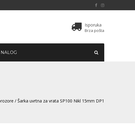
Isporuka
Brza pošta
 NALOG
 prozore
/ Šarka uvrtna za vrata SP100 Nikl 15mm DP1