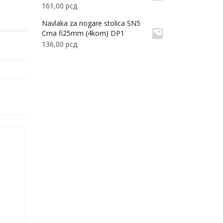
161,00
рсд
Navlaka za nogare stolica SN5
Crna fi25mm (4kom) DP1
136,00
рсд