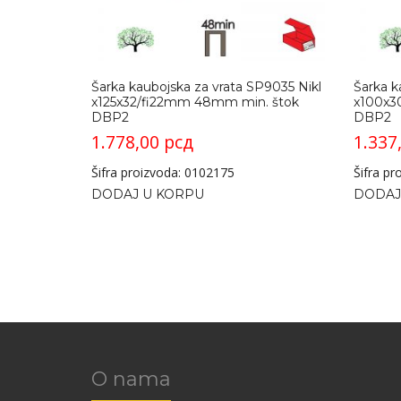
Šarka kaubojska za vrata SP9035 Nikl
Šarka k
x125x32/fi22mm 48mm min. štok
x100x3
DBP2
DBP2
1.778,00
рсд
1.337
Šifra proizvoda: 0102175
Šifra p
DODAJ U KORPU
DODAJ
O nama