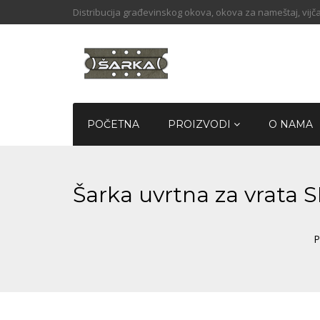
Distribucija građevinskog okova, okova za nameštaj, vijča
POČETNA
PROIZVODI
O NAMA
Šarka uvrtna za vrat
P