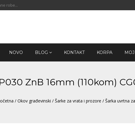
ne robe...
NOVO
BLOG
KONTAKT
KORPA
MOJ
a SP030 ZnB 16mm (110kom) C
očetna
/
Okov građevinski
/
Šarke za vrata i prozore
/ Šarka uvrtna 