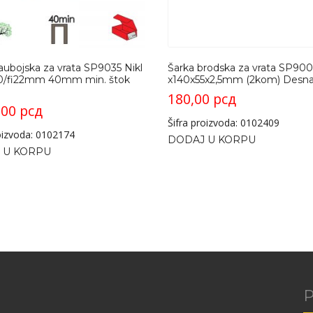
aubojska za vrata SP9035 Nikl
Šarka brodska za vrata SP90
0/fi22mm 40mm min. štok
x140x55x2,5mm (2kom) Desn
180,00
рсд
,00
рсд
Šifra proizvoda: 0102409
roizvoda: 0102174
DODAJ U KORPU
 U KORPU
P