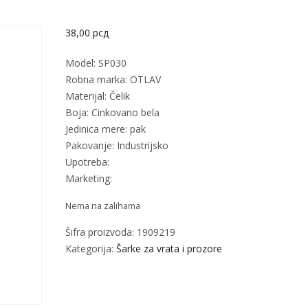
38,00
рсд
Model: SP030
Robna marka: OTLAV
Materijal: Čelik
Boja: Cinkovano bela
Jedinica mere: pak
Pakovanje: Industrijsko
Upotreba:
Marketing:
Nema na zalihama
Šifra proizvoda:
1909219
Kategorija:
Šarke za vrata i prozore