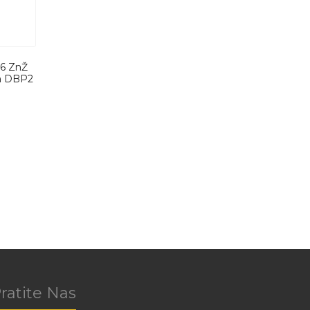
06 ZnŽ
a DBP2
ratite Nas