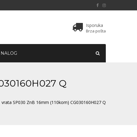
Isporuka
Brza pošta
 NALOG
G030160H027 Q
za vrata SP030 ZnB 16mm (110kom) CG030160H027 Q