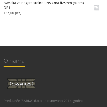
Navlaka za nogare stolica SN5 Crna fi25mm (4kom)
DP1
136,00
рсд
O nama
Preduzeće ‘’ŠARKA’’ d.o.o. je osnovano 2014. godine.