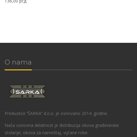
136,00
рсд
O nama
Preduzeće ‘’ŠARKA’’ d.o.o. je osnovano 2014. godine.
Naša osnovna delatnost je distribucija okova građevinske
stolarije, okova za nameštaj, vijčane robe.