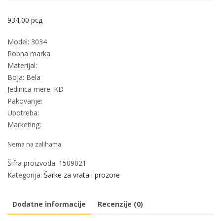
934,00
рсд
Model: 3034
Robna marka:
Materijal:
Boja: Bela
Jedinica mere: KD
Pakovanje:
Upotreba:
Marketing:
Nema na zalihama
Šifra proizvoda:
1509021
Kategorija:
Šarke za vrata i prozore
Dodatne informacije
Recenzije (0)