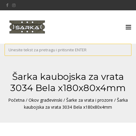
Tog
nav
Šarka kaubojska za vrata
3034 Bela x180x80x4mm
Početna
/
Okov građevinski
/
Šarke za vrata i prozore
/ Šarka
kaubojska za vrata 3034 Bela x180x80x4mm