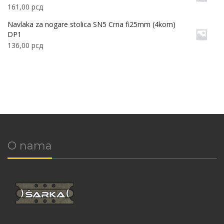
161,00
рсд
Navlaka za nogare stolica SN5 Crna fi25mm (4kom)
DP1
136,00
рсд
O nama