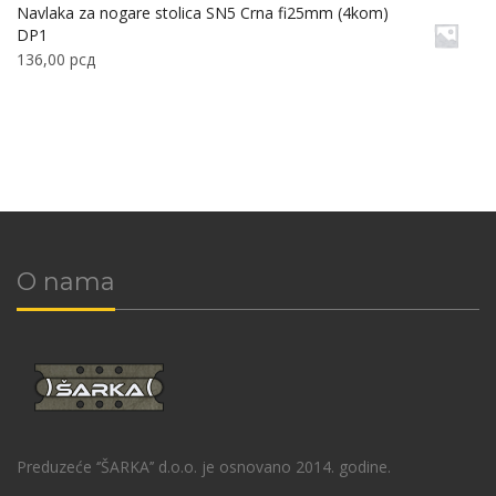
Navlaka za nogare stolica SN5 Crna fi25mm (4kom)
DP1
136,00
рсд
O nama
Preduzeće ‘’ŠARKA’’ d.o.o. je osnovano 2014. godine.