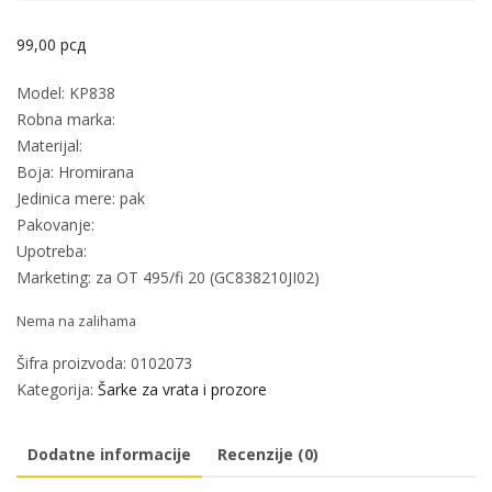
99,00
рсд
Model: KP838
Robna marka:
Materijal:
Boja: Hromirana
Jedinica mere: pak
Pakovanje:
Upotreba:
Marketing: za OT 495/fi 20 (GC838210JI02)
Nema na zalihama
Šifra proizvoda:
0102073
Kategorija:
Šarke za vrata i prozore
Dodatne informacije
Recenzije (0)