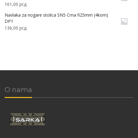
161,00
рсд
Navlaka za nogare stolica SN5 Crna fi25mm (4kom)
DP1
136,00
рсд
O nama