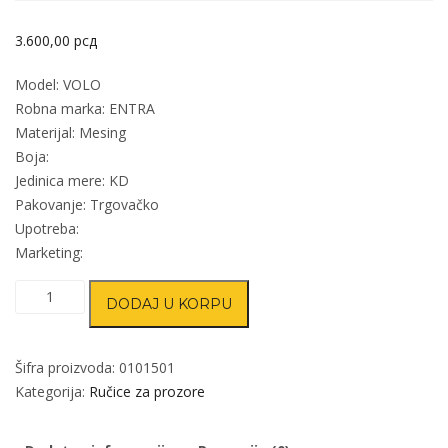
3.600,00
рсд
Model: VOLO
Robna marka: ENTRA
Materijal: Mesing
Boja:
Jedinica mere: KD
Pakovanje: Trgovačko
Upotreba:
Marketing:
Ručica
DODAJ U KORPU
za
prozore
VOLO
Šifra proizvoda:
0101501
7X7/35mm
Kategorija:
Ručice za prozore
količina