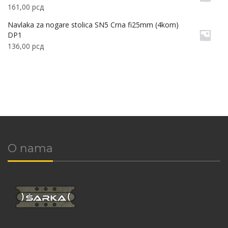
161,00
рсд
Navlaka za nogare stolica SN5 Crna fi25mm (4kom)
DP1
136,00
рсд
O nama