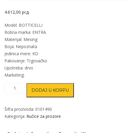
4.612,00
рсд
Model: BOTTICELLI
Robna marka: ENTRA
Materijal: Mesing
Boja: Nepoznata
Jedinica mere: KD
Pakovanje: Trgovačko
Upotreba: drvo
Marketing:
Ručica
DODAJ U KORPU
za
prozore
BOTTICELLI
Šifra proizvoda:
0101490
NN
Kategorija:
Ručice za prozore
7X7/35mm
količina