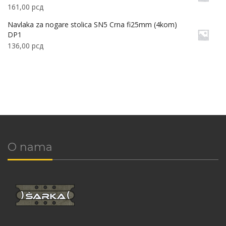
161,00
рсд
Navlaka za nogare stolica SN5 Crna fi25mm (4kom)
DP1
136,00
рсд
O nama