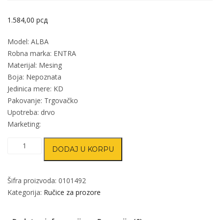
1.584,00
рсд
Model: ALBA
Robna marka: ENTRA
Materijal: Mesing
Boja: Nepoznata
Jedinica mere: KD
Pakovanje: Trgovačko
Upotreba: drvo
Marketing:
Ručica
DODAJ U KORPU
za
prozore
ALBA
Šifra proizvoda:
0101492
NN
Kategorija:
Ručice za prozore
7X7/35mm
količina