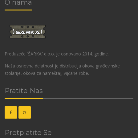
O nama
Preduzeće ‘’ŠARKA’’ d.o.o. je osnovano 2014. godine.
Naša osnovna delatnost je distribucija okova građevinske
stolarije, okova za nameštaj, vijčane robe.
Pratite Nas
Pretplatite Se