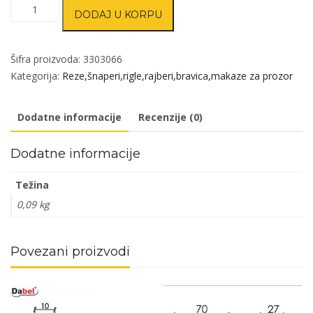
Rigla
DODAJ U KORPU
za
drvena
vrata
Šifra proizvoda:
3303066
RL4017
Kategorija:
Reze,šnaperi,rigle,rajberi,bravica,makaze za prozor
Ms
200/16/14mm
Dodatne informacije
Recenzije (0)
DBP1
količina
Dodatne informacije
Težina
0,09 kg
Povezani proizvodi