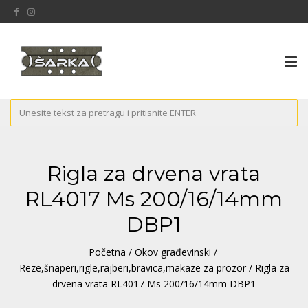
Tog
nav
Rigla za drvena vrata
RL4017 Ms 200/16/14mm
DBP1
Početna
/
Okov građevinski
/
Reze,šnaperi,rigle,rajberi,bravica,makaze za prozor
/ Rigla za
drvena vrata RL4017 Ms 200/16/14mm DBP1