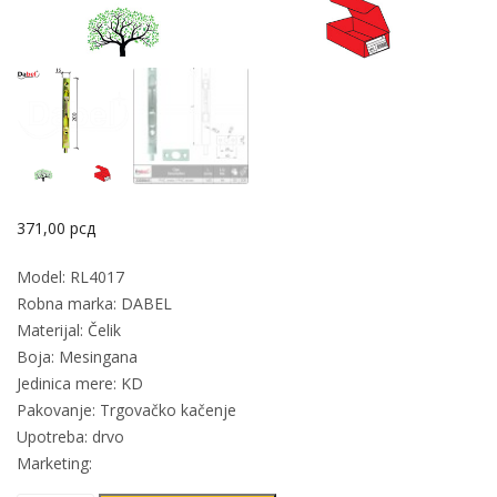
371,00
рсд
Model: RL4017
Robna marka: DABEL
Materijal: Čelik
Boja: Mesingana
Jedinica mere: KD
Pakovanje: Trgovačko kačenje
Upotreba: drvo
Marketing: