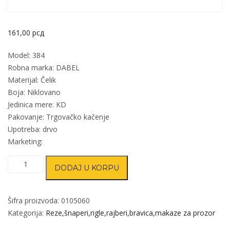
161,00
рсд
Model: 384
Robna marka: DABEL
Materijal: Čelik
Boja: Niklovano
Jedinica mere: KD
Pakovanje: Trgovačko kačenje
Upotreba: drvo
Marketing:
Reza
DODAJ U KORPU
za
vrata
384
Šifra proizvoda:
0105060
Nikl
Kategorija:
Reze,šnaperi,rigle,rajberi,bravica,makaze za prozor
x100x57/30x57mm