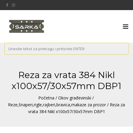
Tog
nav
Reza za vrata 384 Nikl
x100x57/30x57mm DBP1
Početna
/
Okov građevinski
/
Reze,šnaperi,rigle,rajberi,bravica,makaze za prozor
/ Reza za
vrata 384 Nikl x100x57/30x57mm DBP1