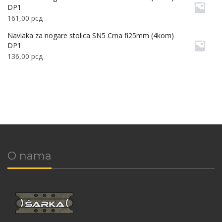
DP1
161,00
рсд
Navlaka za nogare stolica SN5 Crna fi25mm (4kom)
DP1
136,00
рсд
O nama