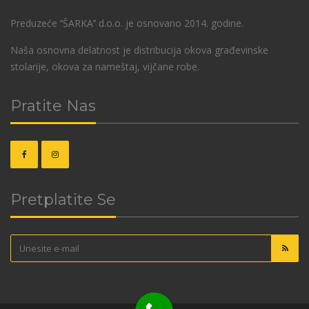
Preduzeće ‘’ŠARKA’’ d.o.o. je osnovano 2014. godine.
Naša osnovna delatnost je distribucija okova građevinske
stolarije, okova za nameštaj, vijčane robe.
Pratite Nas
Pretplatite Se