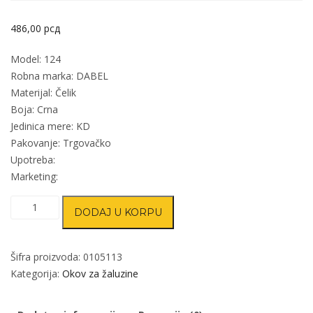
486,00
рсд
Model: 124
Robna marka: DABEL
Materijal: Čelik
Boja: Crna
Jedinica mere: KD
Pakovanje: Trgovačko
Upotreba:
Marketing:
Točkić
DODAJ U KORPU
žaluzina
124
135mm
Šifra proizvoda:
0105113
70/30
Kategorija:
Okov za žaluzine
količina