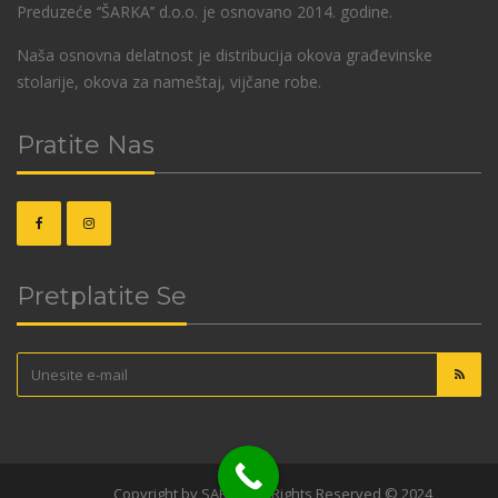
Preduzeće ‘’ŠARKA’’ d.o.o. je osnovano 2014. godine.
Naša osnovna delatnost je distribucija okova građevinske
stolarije, okova za nameštaj, vijčane robe.
Pratite Nas
Pretplatite Se
OKOVI
Copyright by SARKA. All Rights Reserved © 2024