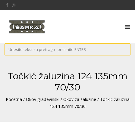
Tog
nav
Točkić žaluzina 124 135mm
70/30
Početna
/
Okov građevinski
/
Okov za žaluzine
/ Točkić žaluzina
124 135mm 70/30