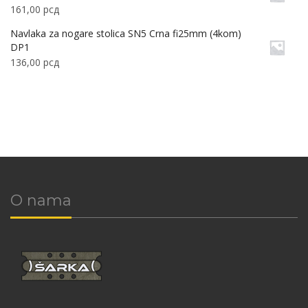
161,00
рсд
Navlaka za nogare stolica SN5 Crna fi25mm (4kom)
DP1
136,00
рсд
O nama