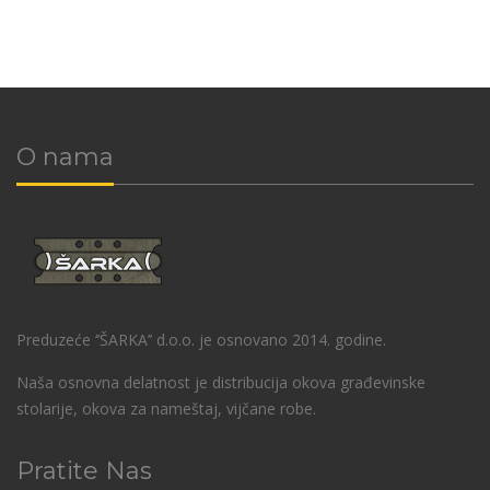
O nama
Preduzeće ‘’ŠARKA’’ d.o.o. je osnovano 2014. godine.
Naša osnovna delatnost je distribucija okova građevinske
stolarije, okova za nameštaj, vijčane robe.
Pratite Nas