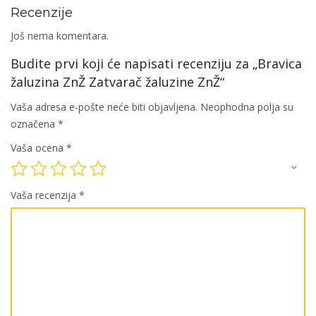
Recenzije
Još nema komentara.
Budite prvi koji će napisati recenziju za „Bravica
žaluzina ZnŽ Zatvarač žaluzine ZnŽ“
Vaša adresa e-pošte neće biti objavljena.
Neophodna polja su
označena
*
Vaša ocena
*
Vaša recenzija
*