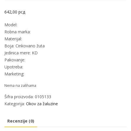
642,00
рсд
Model:
Robna marka:
Materijal:
Boja: Cinkovano žuta
Jedinica mere: KD
Pakovanje:
Upotreba:
Marketing:
Nema na zalihama
Šifra proizvoda:
0105133
Kategorija:
Okov za žaluzine
Recenzije (0)