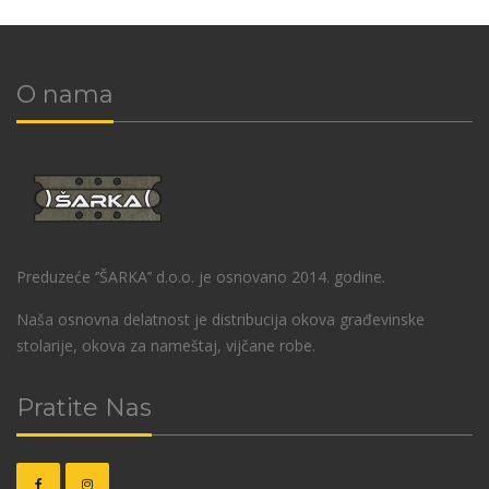
O nama
Preduzeće ‘’ŠARKA’’ d.o.o. je osnovano 2014. godine.
Naša osnovna delatnost je distribucija okova građevinske
stolarije, okova za nameštaj, vijčane robe.
Pratite Nas