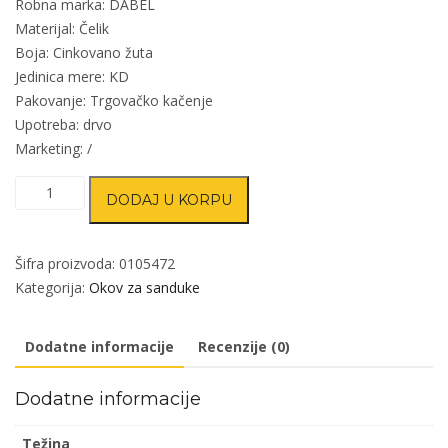
Robna marka: DABEL
Materijal: Čelik
Boja: Cinkovano žuta
Jedinica mere: KD
Pakovanje: Trgovačko kačenje
Upotreba: drvo
Marketing: /
Ručka
DODAJ U KORPU
za
sanduk
RK1
Šifra proizvoda:
0105472
ZnŽ
Kategorija:
Okov za sanduke
75mm
DBP1
Dodatne informacije
Recenzije (0)
količina
Dodatne informacije
Težina