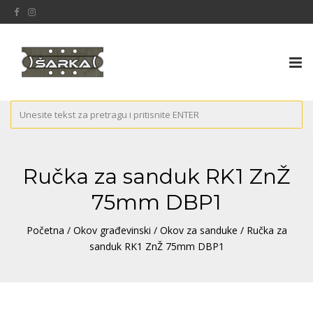
Tog
nav
Ručka za sanduk RK1 ZnŽ
75mm DBP1
Početna
/
Okov građevinski
/
Okov za sanduke
/ Ručka za
sanduk RK1 ZnŽ 75mm DBP1