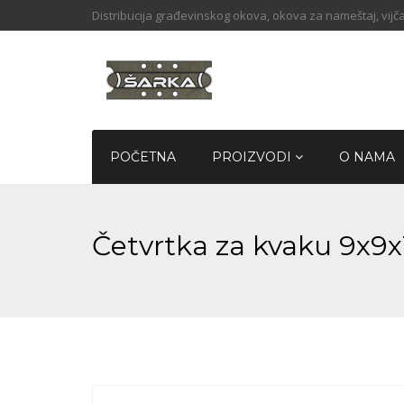
Distribucija građevinskog okova, okova za nameštaj, vijča
POČETNA
PROIZVODI
O NAMA
Četvrtka za kvaku 9x9