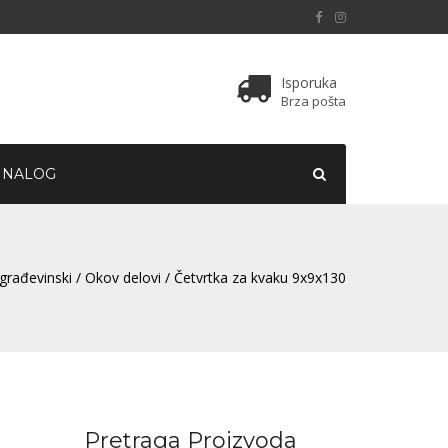
Isporuka
Brza pošta
 NALOG
građevinski
/
Okov delovi
/ Četvrtka za kvaku 9x9x130
Pretraga Proizvoda