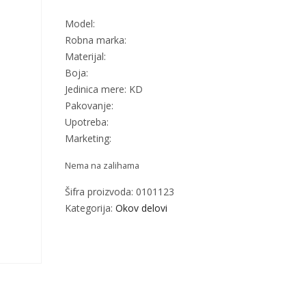
Model:
Robna marka:
Materijal:
Boja:
Jedinica mere: KD
Pakovanje:
Upotreba:
Marketing:
Nema na zalihama
Šifra proizvoda:
0101123
Kategorija:
Okov delovi