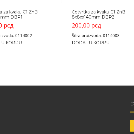
a za kvaku C1 ZnB
Četvrtka za kvaku C1 ZnB
0mm DBP1
8x8xx140mm DBP2
00
рсд
200,00
рсд
roizvoda: 0114002
Šifra proizvoda: 0114008
 U KORPU
DODAJ U KORPU
P