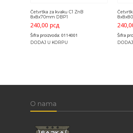
Četvrtka za kvaku C1 ZnB
Četvrtk
8x8x70mm DBP1
8x8x8
240,00
рсд
240,
Šifra proizvoda: 0114001
Šifra p
DODAJ U KORPU
DODAJ
O nama