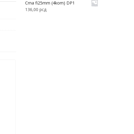
Crna fi25mm (4kom) DP1
136,00
рсд