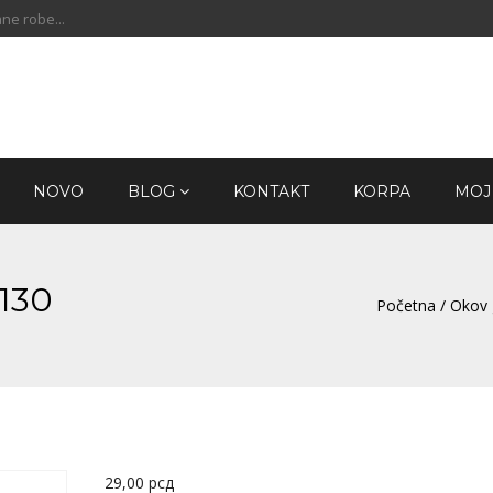
ne robe...
NOVO
BLOG
KONTAKT
KORPA
MOJ
x130
Početna
/
Okov 
29,00
рсд