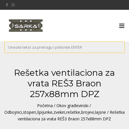
Tog
nav
Rešetka ventilaciona za
vrata REŠ3 Braon
257x88mm DPZ
Početna
/
Okov građevinski
/
Odbojnici,stoperi,špijunke,zvekiri,rešetke,brojevi,lajsne
/ Rešetka
ventilaciona za vrata REŠ3 Braon 257x88mm DPZ