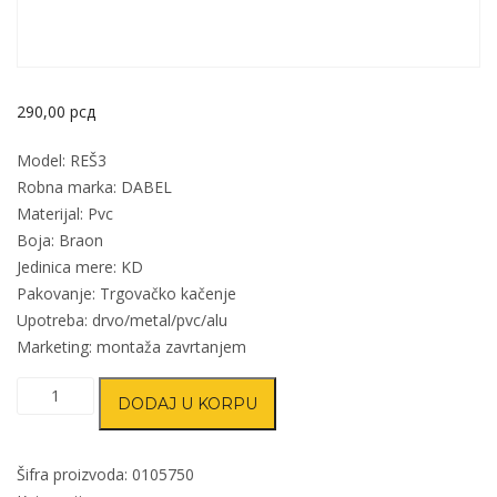
290,00
рсд
Model: REŠ3
Robna marka: DABEL
Materijal: Pvc
Boja: Braon
Jedinica mere: KD
Pakovanje: Trgovačko kačenje
Upotreba: drvo/metal/pvc/alu
Marketing: montaža zavrtanjem
Rešetka
DODAJ U KORPU
ventilaciona
za
vrata
Šifra proizvoda:
0105750
REŠ3