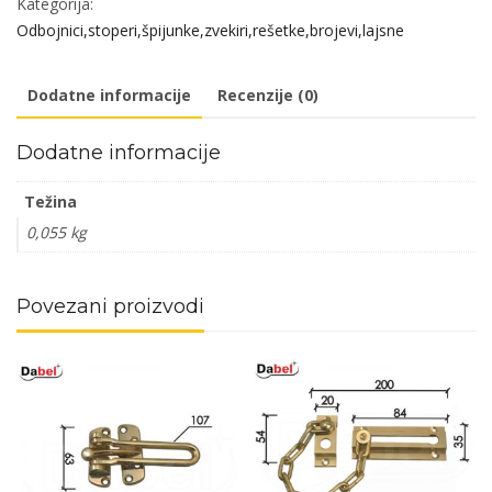
Kategorija:
Braon
Odbojnici,stoperi,špijunke,zvekiri,rešetke,brojevi,lajsne
257x88mm
DPZ
Dodatne informacije
Recenzije (0)
količina
Dodatne informacije
Težina
0,055 kg
Povezani proizvodi