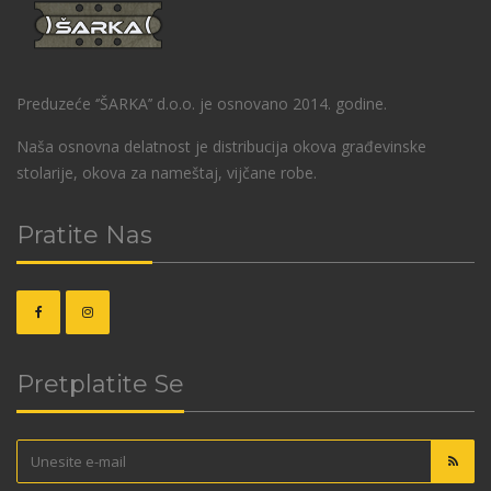
Preduzeće ‘’ŠARKA’’ d.o.o. je osnovano 2014. godine.
Naša osnovna delatnost je distribucija okova građevinske
stolarije, okova za nameštaj, vijčane robe.
Pratite Nas
Pretplatite Se