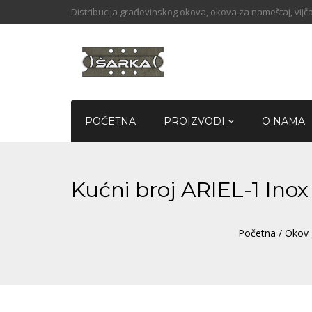
Distribucija građevinskog okova, okova za nameštaj, vijča
POČETNA
PROIZVODI
O NAMA
Kućni broj ARIEL-1 In
Početna
/
Okov 