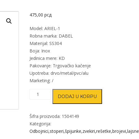
475,00
рсд
Model: ARIEL-1
Robna marka: DABEL
Materijal: SS304
Boja: Inox
Jedinica mere: KD
Pakovanje: Trgovačko kačenje
Upotreba: drvo/metal/pvc/alu
Marketing: /
Kućni
DODAJ U KORPU
broj
ARIEL-
1
Šifra proizvoda:
1504149
Inox
Kategorija:
100mm
Odbojnici,stoperi,špijunke,zvekiri,rešetke,brojevi,lajsne
montaža