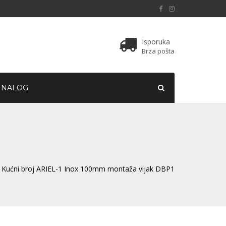
Isporuka
Brza pošta
 NALOG
 Kućni broj ARIEL-1 Inox 100mm montaža vijak DBP1