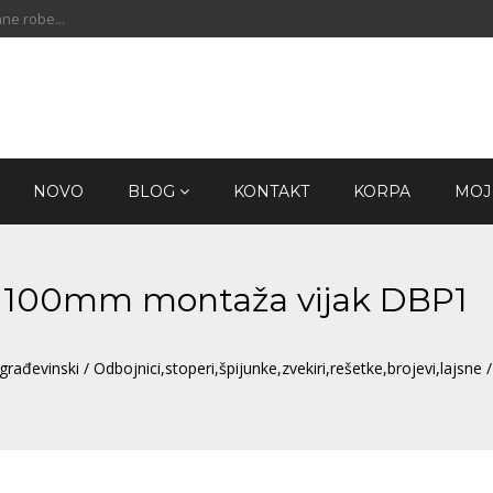
ne robe...
NOVO
BLOG
KONTAKT
KORPA
MOJ
ox 100mm montaža vijak DBP1
građevinski
/
Odbojnici,stoperi,špijunke,zvekiri,rešetke,brojevi,lajsne
/