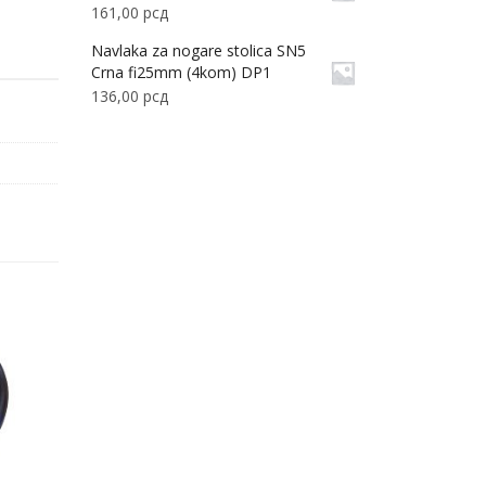
161,00
рсд
Navlaka za nogare stolica SN5
Crna fi25mm (4kom) DP1
136,00
рсд