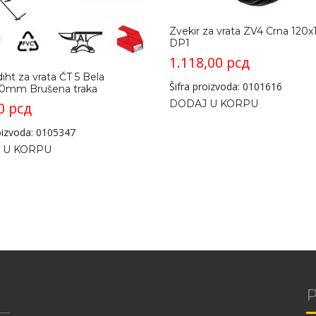
Zvekir za vrata ZV4 Crna 12
DP1
1.118,00
рсд
diht za vrata ČT 5 Bela
Šifra proizvoda: 0101616
0mm Brušena traka
DODAJ U KORPU
00
рсд
roizvoda: 0105347
 U KORPU
P