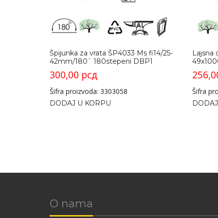
Špijunka za vrata ŠP4033 Ms fi14/25-
Lajsna 
42mm/180` 180stepeni DBP1
49x100
300,00
рсд
256,
Šifra proizvoda: 3303058
Šifra p
DODAJ U KORPU
DODAJ
O nama