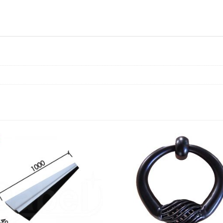
vijak
DBP1
količina