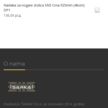
Navlaka za nogare stolica SN5 Crna fi25mm (4kom)
DP1
136,00
рсд
O nama
Preduzeće ‘’ŠARKA’’ d.o.o. je osnovano 2014. godine.