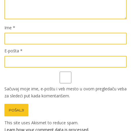
Ime
*
E-pošta
*
Sačuvaj moje ime, e-poštu i veb mesto u ovom pregledaču veba
za sledeći put kada komentarišem.
This site uses Akismet to reduce spam.
Learn how your comment data is processed.