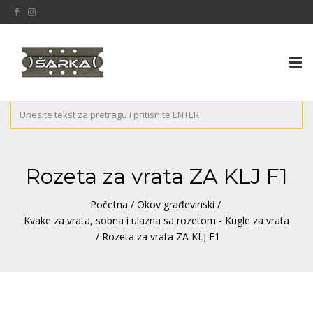
Tog
nav
Rozeta za vrata ZA KLJ F1
Početna
/
Okov građevinski
/
Kvake za vrata, sobna i ulazna sa rozetom - Kugle za vrata
/ Rozeta za vrata ZA KLJ F1