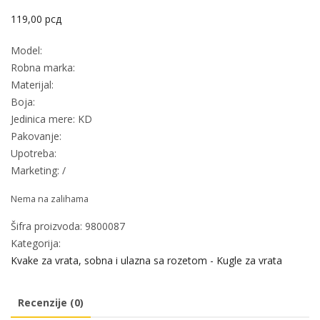
119,00
рсд
Model:
Robna marka:
Materijal:
Boja:
Jedinica mere: KD
Pakovanje:
Upotreba:
Marketing: /
Nema na zalihama
Šifra proizvoda:
9800087
Kategorija:
Kvake za vrata, sobna i ulazna sa rozetom - Kugle za vrata
Recenzije (0)