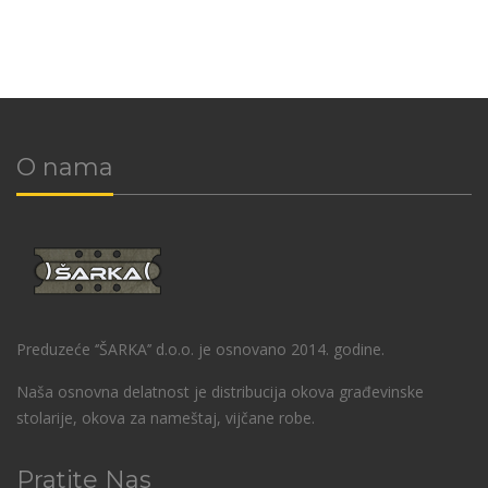
O nama
Preduzeće ‘’ŠARKA’’ d.o.o. je osnovano 2014. godine.
Naša osnovna delatnost je distribucija okova građevinske
stolarije, okova za nameštaj, vijčane robe.
Pratite Nas