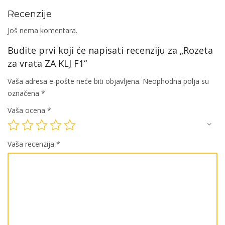
Recenzije
Još nema komentara.
Budite prvi koji će napisati recenziju za „Rozeta
za vrata ZA KLJ F1“
Vaša adresa e-pošte neće biti objavljena.
Neophodna polja su
označena
*
Vaša ocena
*
Vaša recenzija
*