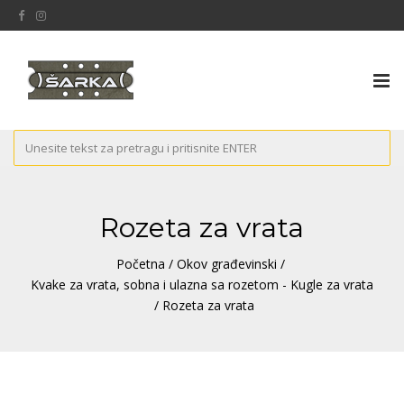
Tog
nav
Rozeta za vrata
Početna
/
Okov građevinski
/
Kvake za vrata, sobna i ulazna sa rozetom - Kugle za vrata
/ Rozeta za vrata