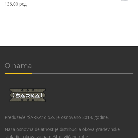
136,00
рсд
O nama
Preduzeće ‘’ŠARKA’’ d.o.o. je osnovano 2014. godine.
Naša osnovna delatnost je distribucija okova građevinske
stolarije, okova za nameštaj, vijčane robe.