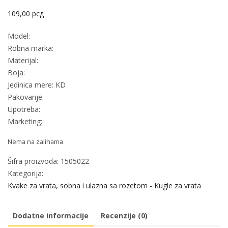
109,00
рсд
Model:
Robna marka:
Materijal:
Boja:
Jedinica mere: KD
Pakovanje:
Upotreba:
Marketing:
Nema na zalihama
Šifra proizvoda:
1505022
Kategorija:
Kvake za vrata, sobna i ulazna sa rozetom - Kugle za vrata
Dodatne informacije
Recenzije (0)