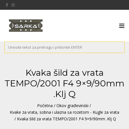
Tog
nav
Kvaka šild za vrata
TEMPO/2001 F4 9×9/90mm
.Klj Q
Početna
/
Okov građevinski
/
Kvake za vrata, sobna i ulazna sa rozetom - Kugle za vrata
/ Kvaka šild za vrata TEMPO/2001 F4 9×9/90mm .Klj Q