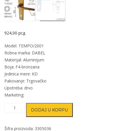
924,00
рсд
Model: TEMPO/2001
Robna marka: DABEL
Materijal: Aluminijum
Boja: F4-bronzana
Jedinica mere: KD
Pakovanje: Trgovačko
Upotreba: drvo
Marketing:
Kvaka
DODAJ U KORPU
šild
za
vrata
Šifra proizvoda:
3305036