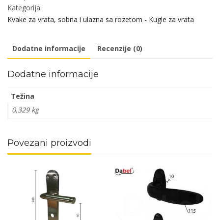
TEMPO/2001
Kategorija:
F4
Kvake za vrata, sobna i ulazna sa rozetom - Kugle za vrata
9x9/90mm
.Klj
Dodatne informacije
Recenzije (0)
Q
količina
Dodatne informacije
Težina
0,329 kg
Povezani proizvodi