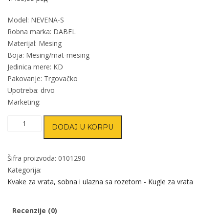
Model: NEVENA-S
Robna marka: DABEL
Materijal: Mesing
Boja: Mesing/mat-mesing
Jedinica mere: KD
Pakovanje: Trgovačko
Upotreba: drvo
Marketing:
Kvaka
DODAJ U KORPU
šild
za
vrata
Šifra proizvoda:
0101290
NEVENA-
Kategorija:
S
Kvake za vrata, sobna i ulazna sa rozetom - Kugle za vrata
Ms/Mat-
Ms
Recenzije (0)
8x8/90mm