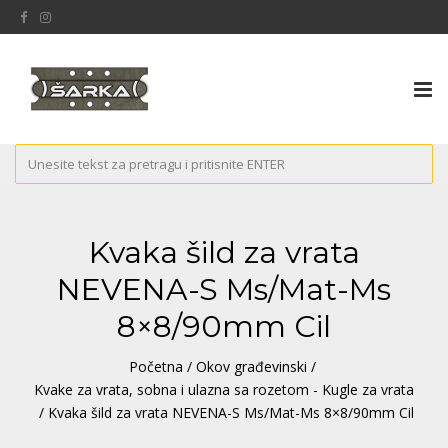
Tog
nav
Kvaka šild za vrata
NEVENA-S Ms/Mat-Ms
8×8/90mm Cil
Početna
/
Okov građevinski
/
Kvake za vrata, sobna i ulazna sa rozetom - Kugle za vrata
/ Kvaka šild za vrata NEVENA-S Ms/Mat-Ms 8×8/90mm Cil