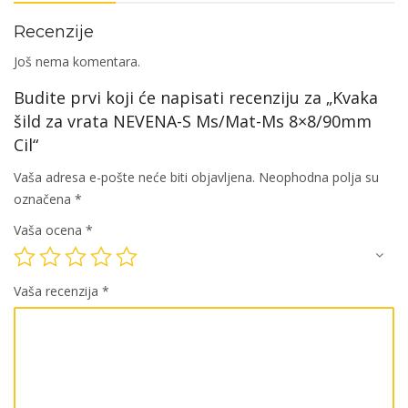
Cil
Recenzije
količina
Još nema komentara.
Budite prvi koji će napisati recenziju za „Kvaka
šild za vrata NEVENA-S Ms/Mat-Ms 8×8/90mm
Cil“
Vaša adresa e-pošte neće biti objavljena.
Neophodna polja su
označena
*
Vaša ocena
*
Vaša recenzija
*