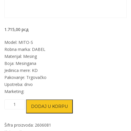
1.715,00
рсд
Model: MITO-S
Robna marka: DABEL
Materijal: Mesing
Boja: Mesingana
Jedinica mere: KD
Pakovanje: Trgovačko
Upotreba: drvo
Marketing:
Kvaka
DODAJ U KORPU
šild
za
vrata
Šifra proizvoda:
2606081
MITO-