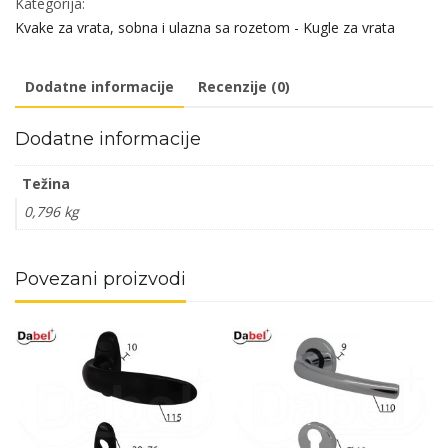
Kategorija:
S
Kvake za vrata, sobna i ulazna sa rozetom - Kugle za vrata
Ms
8x8-
Dodatne informacije
Recenzije (0)
6x6/90mm
WC
Dodatne informacije
6x6mm
količina
Težina
0,796 kg
Povezani proizvodi