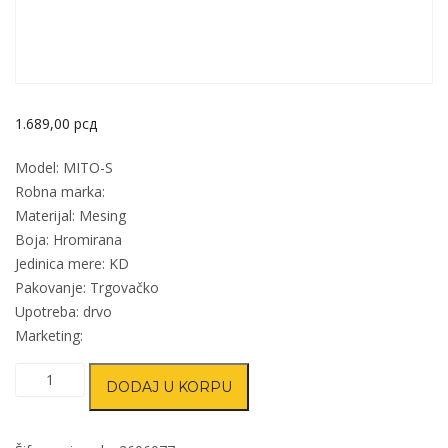
1.689,00
рсд
Model: MITO-S
Robna marka:
Materijal: Mesing
Boja: Hromirana
Jedinica mere: KD
Pakovanje: Trgovačko
Upotreba: drvo
Marketing:
Kvaka
DODAJ U KORPU
šild
za
vrata