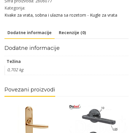
Šifra proizvoda:
2606077
MITO-
Kategorija:
S
Kvake za vrata, sobna i ulazna sa rozetom - Kugle za vrata
Hr
8x8/90mm
Dodatne informacije
Recenzije (0)
Klj
(materijal
Dodatne informacije
mesing)
količina
Težina
0,702 kg
Povezani proizvodi