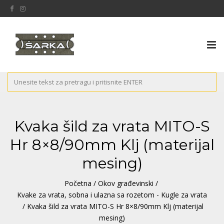
Tog
nav
Kvaka šild za vrata MITO-S
Hr 8×8/90mm Klj (materijal
mesing)
Početna
/
Okov građevinski
/
Kvake za vrata, sobna i ulazna sa rozetom - Kugle za vrata
/ Kvaka šild za vrata MITO-S Hr 8×8/90mm Klj (materijal
mesing)