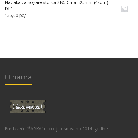
Navlaka za nogare stolica SN5 Crna fi25mm (4kom)
DP1
136,00
рсд
O nama
Preduzeće ‘’ŠARKA’’ d.o.o. je osnovano 2014. godine.