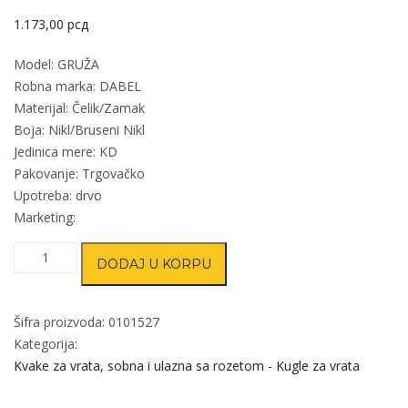
1.173,00
рсд
Model: GRUŽA
Robna marka: DABEL
Materijal: Čelik/Zamak
Boja: Nikl/Bruseni Nikl
Jedinica mere: KD
Pakovanje: Trgovačko
Upotreba: drvo
Marketing:
Kvaka
DODAJ U KORPU
šild
za
vrata
Šifra proizvoda:
0101527
GRUŽA
Kategorija:
količina
Kvake za vrata, sobna i ulazna sa rozetom - Kugle za vrata