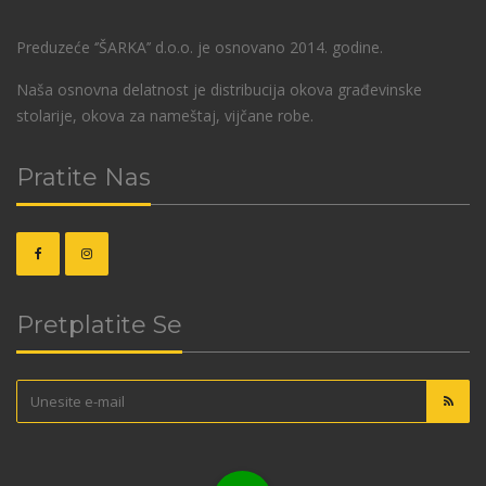
Preduzeće ‘’ŠARKA’’ d.o.o. je osnovano 2014. godine.
Naša osnovna delatnost je distribucija okova građevinske
stolarije, okova za nameštaj, vijčane robe.
Pratite Nas
Pretplatite Se