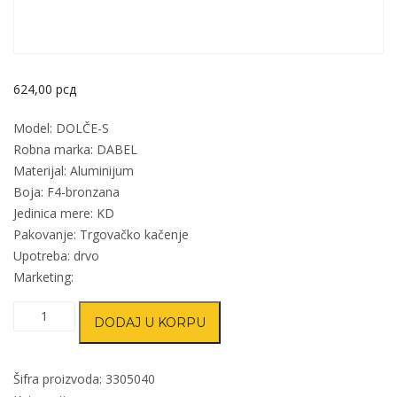
624,00
рсд
Model: DOLČE-S
Robna marka: DABEL
Materijal: Aluminijum
Boja: F4-bronzana
Jedinica mere: KD
Pakovanje: Trgovačko kačenje
Upotreba: drvo
Marketing:
Kvaka
DODAJ U KORPU
šild
za
vrata
Šifra proizvoda:
3305040
DOLČE-