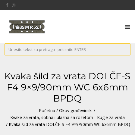
Tog
nav
Kvaka šild za vrata DOLČE-S
F4 9×9/90mm WC 6x6mm
BPDQ
Početna
/
Okov građevinski
/
Kvake za vrata, sobna i ulazna sa rozetom - Kugle za vrata
/ Kvaka šild za vrata DOLČE-S F4 9×9/90mm WC 6x6mm BPDQ