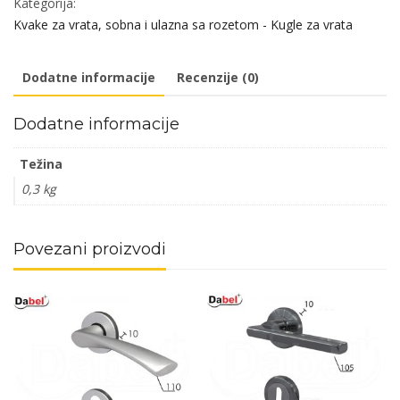
Kategorija:
S
Kvake za vrata, sobna i ulazna sa rozetom - Kugle za vrata
F4
9x9/90mm
Dodatne informacije
Recenzije (0)
WC
6x6mm
Dodatne informacije
BPDQ
količina
Težina
0,3 kg
Povezani proizvodi