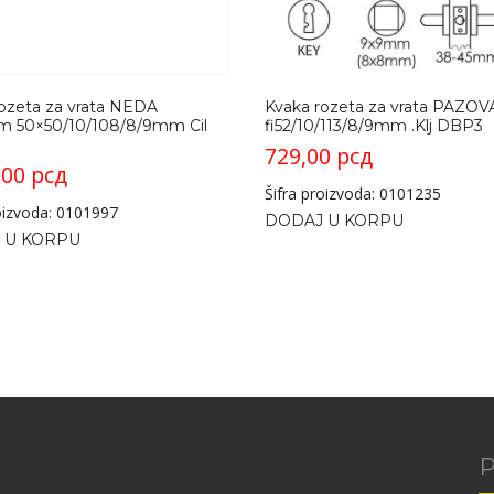
ozeta za vrata NEDA
Kvaka rozeta za vrata PAZOV
m 50×50/10/108/8/9mm Cil
fi52/10/113/8/9mm .Klj DBP3
729,00
рсд
,00
рсд
Šifra proizvoda: 0101235
roizvoda: 0101997
DODAJ U KORPU
 U KORPU
P