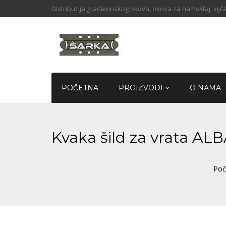
Distribucija građevinskog okova, okova za nameštaj, vijča
POČETNA
PROIZVODI
O NAMA
Kvaka šild za vrata A
Poč