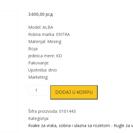
3.600,00
рсд
Model: ALBA
Robna marka: ENTRA
Materijal: Mesing
Boja:
Jedinica mere: KD
Pakovanje:
Upotreba: drvo
Marketing:
Kvaka
DODAJ U KORPU
šild
za
vrata
Šifra proizvoda:
0101443
ALBA
Kategorija:
8x8/90mm
Kvake za vrata, sobna i ulazna sa rozetom - Kugle za 
količina