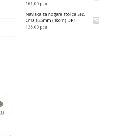
161,00
рсд
Navlaka za nogare stolica SN5
Crna fi25mm (4kom) DP1
136,00
рсд