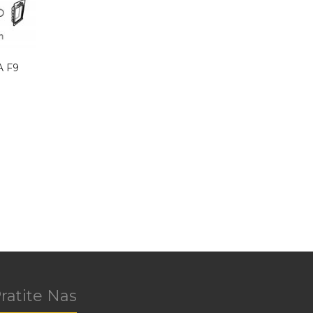
A F9
ratite Nas