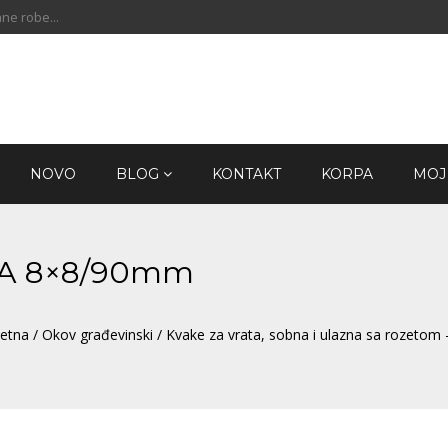
ne robe...
NOVO
BLOG
KONTAKT
KORPA
MOJ
LBA 8×8/90mm
etna
/
Okov građevinski
/
Kvake za vrata, sobna i ulazna sa rozetom -