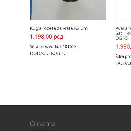
Kugla rozeta za vrata K2 Cm
Kvaka r
SatHro
1.198,00
рсд
DBP3
1.980
Šifra proizvoda: 0101618
DODAJ U KORPU
Šifra p
DODAJ
O nama